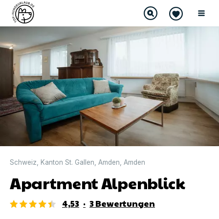
DIREKT BUCHBAR
Schweiz
,
Kanton St. Gallen
,
Amden
,
Amden
Apartment Alpenblick
4,53
·
3
Bewertungen