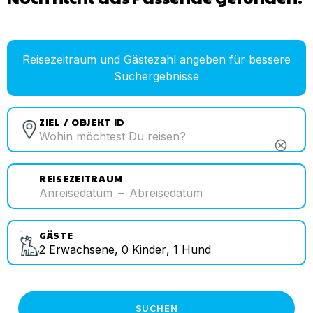
Reisezeitraum und Gästezahl angeben für bessere
Suchergebnisse
ZIEL / OBJEKT ID
cancel
REISEZEITRAUM
Anreisedatum
–
Abreisedatum
GÄSTE
2
Erwachsene
,
0
Kinder
,
1
Hund
SUCHEN