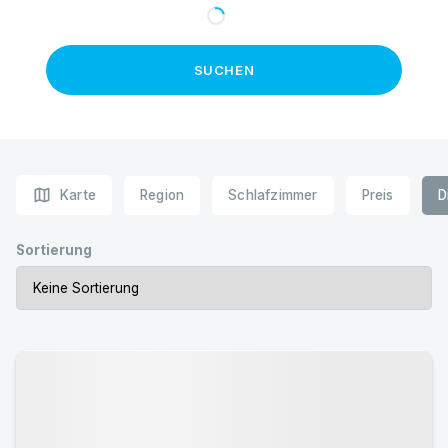
SUCHEN
map
Karte
Region
Schlafzimmer
Preis
D
Sortierung
Urlaub mit Hund