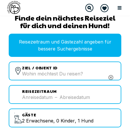
Finde dein nächstes Reiseziel
für dich und deinen Hund!
Reisezeitraum und Gästezahl angeben für
bessere Suchergebnisse
ZIEL / OBJEKT ID
cancel
REISEZEITRAUM
Anreisedatum
–
Abreisedatum
GÄSTE
2
Erwachsene
,
0
Kinder
,
1
Hund