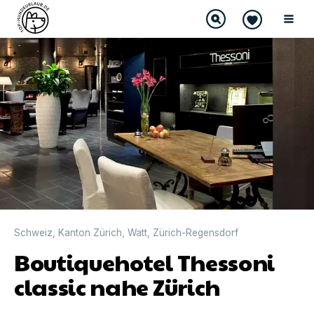
Schweiz
,
Kanton Zürich
,
Watt
,
Zürich-Regensdorf
Boutiquehotel Thessoni
classic nahe Zürich