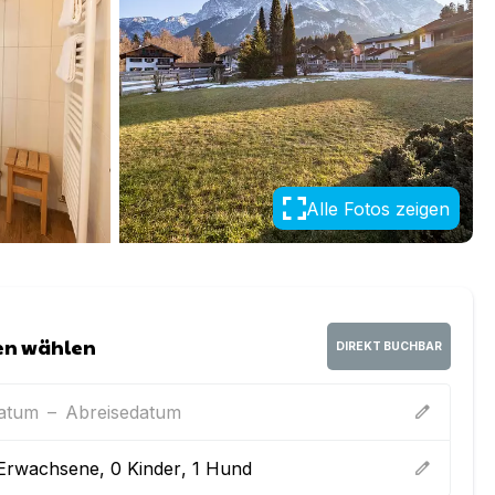
Alle Fotos zeigen
en wählen
DIREKT BUCHBAR
datum
–
Abreisedatum
edit
Erwachsene
,
0
Kinder
,
1
Hund
edit