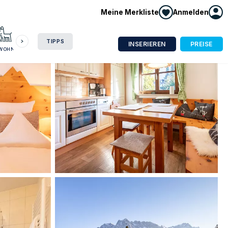
Meine Merkliste
Anmelden
HAUSBOOT
HOTEL
CAMPING
WOHNMOBIL
TIPPS
INSERIEREN
PREISE
NWOHNUNG