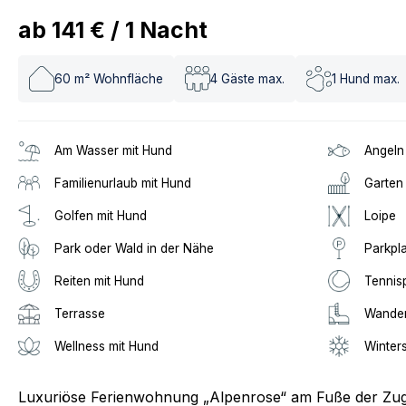
ab
141 €
/
1
Nacht
60
m² Wohnfläche
4
Gäste max.
1
Hund max.
Am Wasser mit Hund
Angeln
Familienurlaub mit Hund
Garten
Golfen mit Hund
Loipe
Park oder Wald in der Nähe
Parkpl
Reiten mit Hund
Tennis
Terrasse
Wander
Wellness mit Hund
Winter
Luxuriöse Ferienwohnung „Alpenrose“ am Fuße der Zug