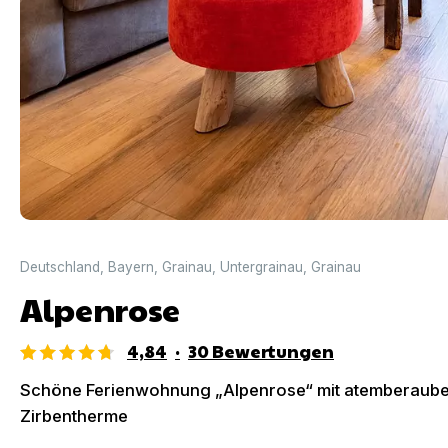
Deutschland
,
Bayern
,
Grainau
,
Untergrainau
,
Grainau
Alpenrose
4,84
·
30
Bewertungen
Schöne Ferienwohnung „Alpenrose“ mit atemberaube
Zirbentherme