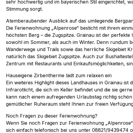
sehr hochwertig und im bayerischen Stil eingerichtet, w
Stimmung sorgt.
Atemberaubender Ausblick auf das umliegende Bergp
Die Ferienwohnung „Alpenrose“ besticht mit ihrem einma
höchsten Berg – die Zugspitze. Grainau ist der perfekte
sowohl im Sommer, als auch im Winter. Denn rundum b
Wanderwege und Trails sowie das herrliche Skigebiet 
natürlich das Skigebiet Zugspitze. Auch zur Bushaltest
Zentrum mit Restaurants und Einkaufsmöglichkeiten, si
Hauseigene Zirbentherme lädt zum relaxen ein
Ein weiteres Highlight dieses Landhauses in Grainau ist
Infrarotlicht, die sich im Keller befindet und die sie ger
kann nach einem aufregenden Urlaubstag richtig schön
gemütlicher Ruheraum steht Ihnen zur freien Verfügung
Noch Fragen zu dieser Ferienwohnung?
Wenn Sie noch Fragen zur Ferienwohnung „Alpenrose“ 
sich einfach telefonisch bei uns unter 08821/9439474 o