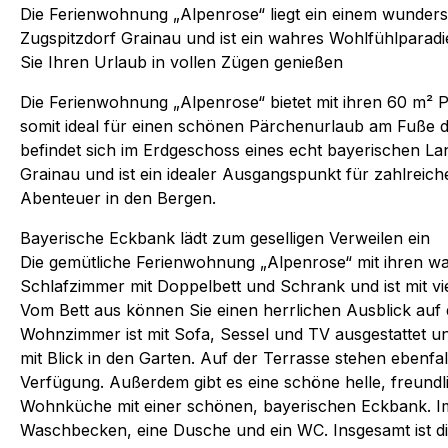
Die Ferienwohnung „Alpenrose“ liegt ein einem wunde
Zugspitzdorf Grainau und ist ein wahres Wohlfühlparadi
Sie Ihren Urlaub in vollen Zügen genießen
Die Ferienwohnung „Alpenrose“ bietet mit ihren 60 m² Pl
somit ideal für einen schönen Pärchenurlaub am Fuße 
befindet sich im Erdgeschoss eines echt bayerischen La
Grainau und ist ein idealer Ausgangspunkt für zahlrei
Abenteuer in den Bergen.
Bayerische Eckbank lädt zum geselligen Verweilen ein
Die gemütliche Ferienwohnung „Alpenrose“ mit ihren w
Schlafzimmer mit Doppelbett und Schrank und ist mit viel
Vom Bett aus können Sie einen herrlichen Ausblick auf 
Wohnzimmer ist mit Sofa, Sessel und TV ausgestattet un
mit Blick in den Garten. Auf der Terrasse stehen ebenf
Verfügung. Außerdem gibt es eine schöne helle, freundli
Wohnküche mit einer schönen, bayerischen Eckbank. Im
Waschbecken, eine Dusche und ein WC. Insgesamt ist d