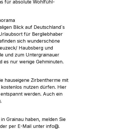
as für absolute Wohlfühl-
anorama
ligen Blick auf Deutschland´s
 Urlaubsort für Bergliebhaber
efinden sich wunderschöne
Kreuzeck/ Haubsberg und
elle und zum Untergrainauer
nd es nur wenige Gehminuten.
 die hauseigene Zirbentherme mit
ne kostenlos nutzen dürfen. Hier
 entspannt werden. Auch ein
.
in Grainau haben, melden Sie
der per E-Mail unter info@.