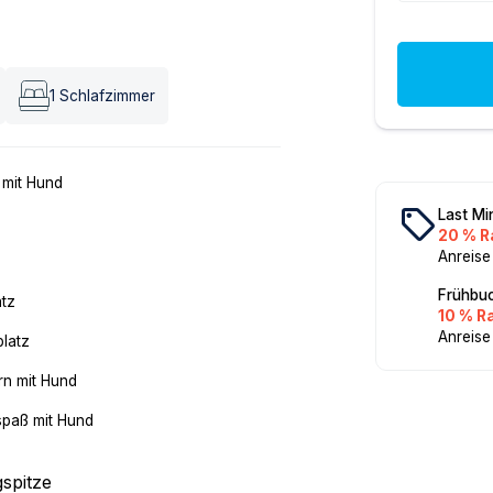
1
Schlafzimmer
 mit Hund
local_offer
Last Mi
20 % R
Anreise
Frühbuc
atz
10 % R
Anreise
platz
n mit Hund
spaß mit Hund
spitze