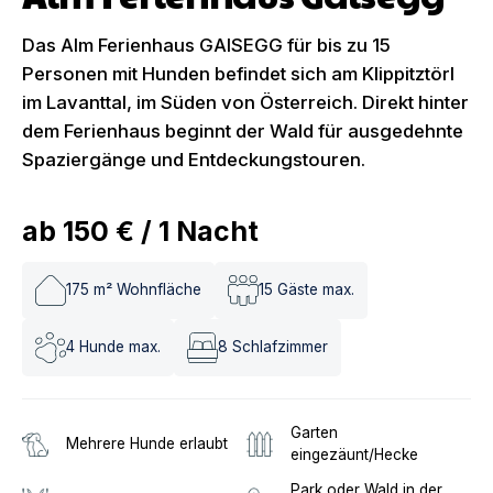
Das Alm Ferienhaus GAISEGG für bis zu 15
Personen mit Hunden befindet sich am Klippitztörl
im Lavanttal, im Süden von Österreich. Direkt hinter
dem Ferienhaus beginnt der Wald für ausgedehnte
Spaziergänge und Entdeckungstouren.
ab
150 €
/
1
Nacht
175
m² Wohnfläche
15
Gäste max.
4
Hunde max.
8
Schlafzimmer
Garten
Mehrere Hunde erlaubt
eingezäunt/Hecke
Park oder Wald in der