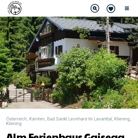
Österreich
,
Kärnten
,
Bad Sankt Leonhard Im Lavanttal
,
Kliening
,
Kliening
Alm Ferienhaus Gaisegg