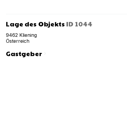
Lage des Objekts
ID
1044
9462
Kliening
Österreich
Gastgeber
chevron_right