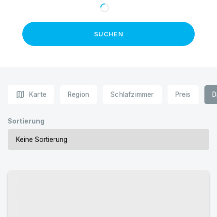
SUCHEN
map
Karte
Region
Schlafzimmer
Preis
D
Sortierung
Urlaub mit Hund