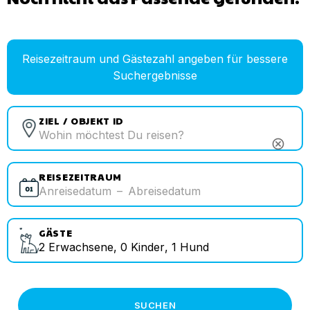
Reisezeitraum und Gästezahl angeben für bessere
Suchergebnisse
ZIEL / OBJEKT ID
cancel
REISEZEITRAUM
Anreisedatum
–
Abreisedatum
GÄSTE
2
Erwachsene
,
0
Kinder
,
1
Hund
SUCHEN