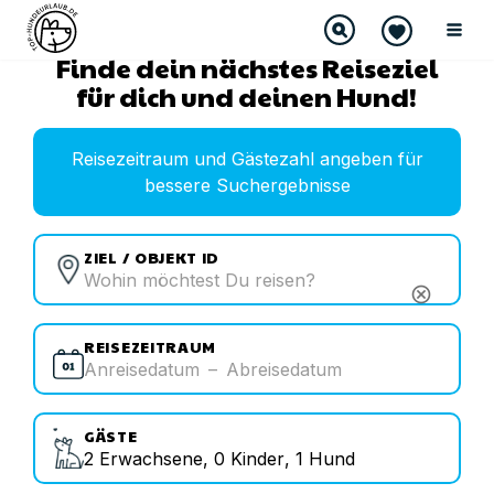
Finde dein nächstes Reiseziel
für dich und deinen Hund!
Reisezeitraum und Gästezahl angeben für
bessere Suchergebnisse
ZIEL / OBJEKT ID
cancel
REISEZEITRAUM
Anreisedatum
–
Abreisedatum
GÄSTE
2
Erwachsene
,
0
Kinder
,
1
Hund