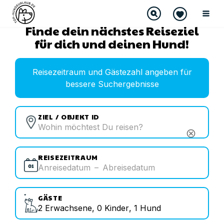
Finde dein nächstes Reiseziel
für dich und deinen Hund!
Reisezeitraum und Gästezahl angeben für
bessere Suchergebnisse
ZIEL / OBJEKT ID
cancel
REISEZEITRAUM
Anreisedatum
–
Abreisedatum
GÄSTE
2
Erwachsene
,
0
Kinder
,
1
Hund