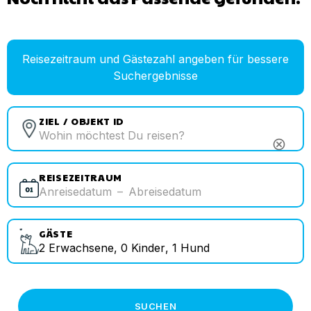
Reisezeitraum und Gästezahl angeben für bessere
Suchergebnisse
ZIEL / OBJEKT ID
cancel
REISEZEITRAUM
Anreisedatum
–
Abreisedatum
GÄSTE
2
Erwachsene
,
0
Kinder
,
1
Hund
SUCHEN