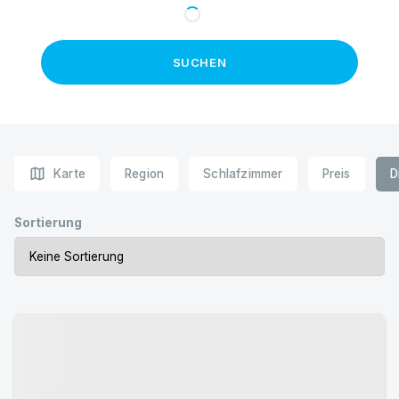
SUCHEN
map
Karte
Region
Schlafzimmer
Preis
D
Sortierung
Urlaub mit Hund