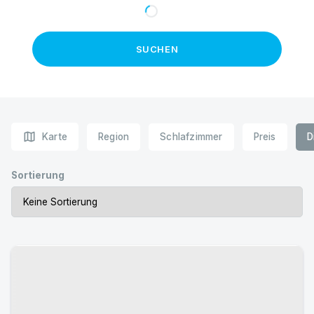
SUCHEN
map
Karte
Region
Schlafzimmer
Preis
D
Sortierung
Urlaub mit Hund