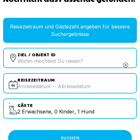
Reisezeitraum und Gästezahl angeben für bessere
Suchergebnisse
ZIEL / OBJEKT ID
cancel
REISEZEITRAUM
Anreisedatum
–
Abreisedatum
GÄSTE
2
Erwachsene
,
0
Kinder
,
1
Hund
SUCHEN