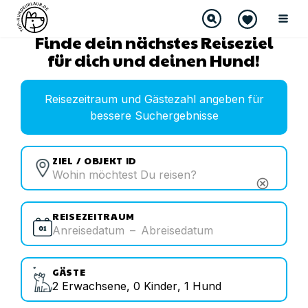
Finde dein nächstes Reiseziel
für dich und deinen Hund!
Reisezeitraum und Gästezahl angeben für
bessere Suchergebnisse
ZIEL / OBJEKT ID
cancel
REISEZEITRAUM
Anreisedatum
–
Abreisedatum
GÄSTE
2
Erwachsene
,
0
Kinder
,
1
Hund