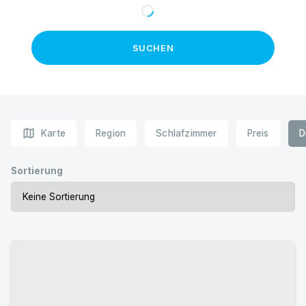
SUCHEN
map
Karte
Region
Schlafzimmer
Preis
D
Sortierung
Urlaub mit Hund