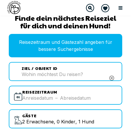
Finde dein nächstes Reiseziel
für dich und deinen Hund!
Reisezeitraum und Gästezahl angeben für
bessere Suchergebnisse
ZIEL / OBJEKT ID
cancel
REISEZEITRAUM
Anreisedatum
–
Abreisedatum
GÄSTE
2
Erwachsene
,
0
Kinder
,
1
Hund