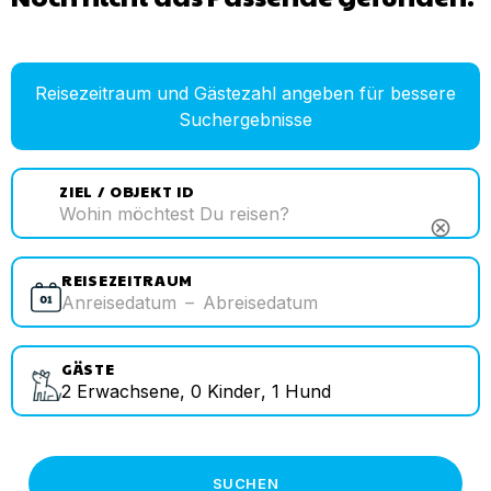
Reisezeitraum und Gästezahl angeben für bessere
Suchergebnisse
ZIEL / OBJEKT ID
cancel
REISEZEITRAUM
Anreisedatum
–
Abreisedatum
GÄSTE
2
Erwachsene
,
0
Kinder
,
1
Hund
SUCHEN