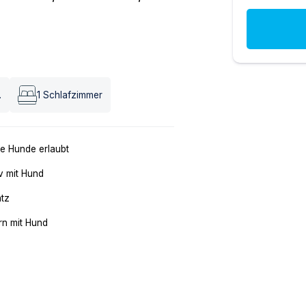
.
1
Schlafzimmer
e Hunde erlaubt
v mit Hund
atz
n mit Hund