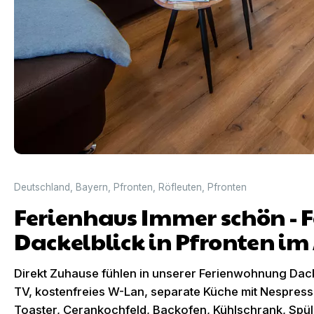
Deutschland
,
Bayern
,
Pfronten
,
Röfleuten
,
Pfronten
Ferienhaus Immer schön -
Dackelblick in Pfronten im
Direkt Zuhause fühlen in unserer Ferienwohnung Dack
TV, kostenfreies W-Lan, separate Küche mit Nespres
Toaster, Cerankochfeld, Backofen, Kühlschrank, Sp