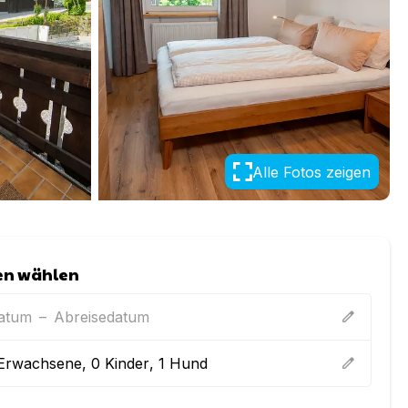
Alle Fotos zeigen
en wählen
datum
–
Abreisedatum
edit
Erwachsene
,
0
Kinder
,
1
Hund
edit