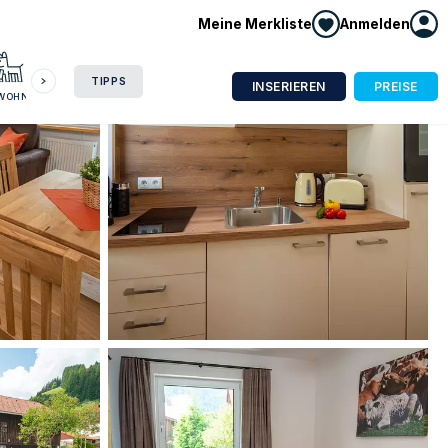
Meine Merkliste
Anmelden
HAUSBOOT
HOTEL
CAMPING
WOHNMOBIL
TIPPS
INSERIEREN
PREISE
NWOHNUNG