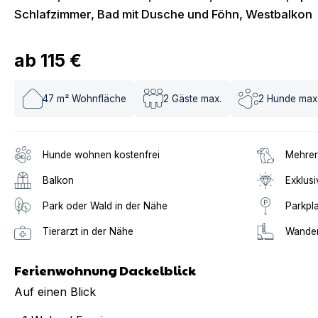
Schlafzimmer, Bad mit Dusche und Föhn, Westbalkon
ab
115 €
47
m² Wohnfläche
2
Gäste max.
2
Hunde max
Hunde wohnen kostenfrei
Mehrer
Balkon
Exklusi
Park oder Wald in der Nähe
Parkpl
Tierarzt in der Nähe
Wander
Ferienwohnung Dackelblick
Auf einen Blick