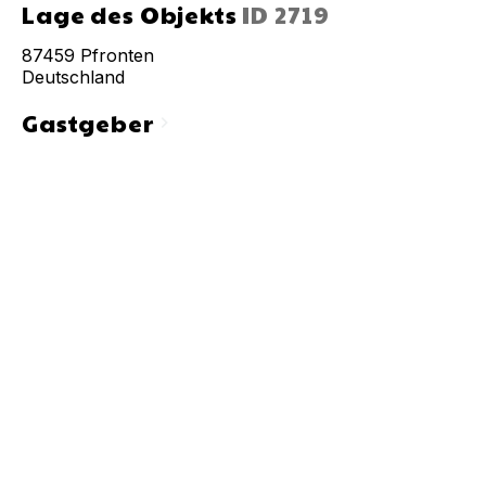
Lage des Objekts
ID
2719
87459
Pfronten
Deutschland
Gastgeber
chevron_right