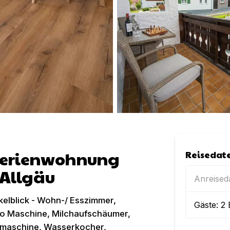
 Ferienwohnung
Reisedat
 Allgäu
Anreise
elblick - Wohn-/ Esszimmer,
Gäste:
2
so Maschine, Milchaufschäumer,
ülmaschine, Wasserkocher,