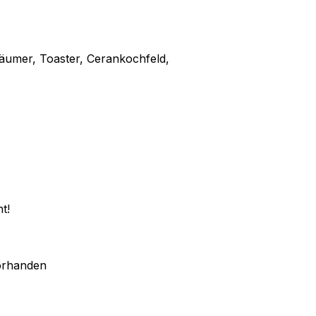
äumer, Toaster, Cerankochfeld,
t!
orhanden