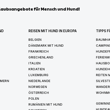
laubsangebote für Mensch und Hund!
ND
REISEN MIT HUND IN EUROPA
TIPPS F
BELGIEN
BAUMHA
DÄNEMARK MIT HUND
CAMPIN
FRANKREICH
HUNDEF
GRIECHENLAND
FERIEN
ITALIEN
HAUSBO
KROATIEN
HUNDEH
LUXEMBURG
REITEN 
MMERN
NIEDERLANDE
SILVEST
NORWEGEN
WANDER
ÖSTERREICH
WOHNMO
POLEN
GEWINNS
RUMÄNIEN MIT HUND
HUNDEA