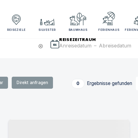
sezeitraum und Gästezahl angeben für bessere Suchergebn
REISEZIELE
SILVESTER
BAUMHAUS
FERIENHAUS
FERIE
REISEZEITRAUM
Anreisedatum
–
Abreisedatum
cancel
ar
Direkt anfragen
Ergebnisse gefunden
0
Urlaub mit Hund