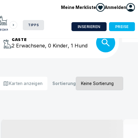
Meine Merkliste
Anmelden
HAUSBOOT
HOTEL
CAMPING
WOHNMOBIL
isse
TIPPS
INSERIEREN
PREISE
NWOHNUNG
GÄSTE
2
Erwachsene
,
0
Kinder
,
1
Hund
map
Karten anzeigen
Sortierung
Urlaub mit Hund