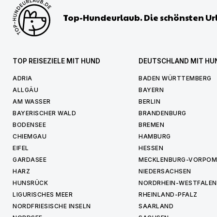
Top-Hundeurlaub. Die schönsten Ur
TOP REISEZIELE MIT HUND
DEUTSCHLAND MIT HU
ADRIA
BADEN WÜRTTEMBERG
ALLGÄU
BAYERN
AM WASSER
BERLIN
BAYERISCHER WALD
BRANDENBURG
BODENSEE
BREMEN
CHIEMGAU
HAMBURG
EIFEL
HESSEN
GARDASEE
MECKLENBURG-VORPO
HARZ
NIEDERSACHSEN
HUNSRÜCK
NORDRHEIN-WESTFALEN
LIGURISCHES MEER
RHEINLAND-PFALZ
NORDFRIESISCHE INSELN
SAARLAND