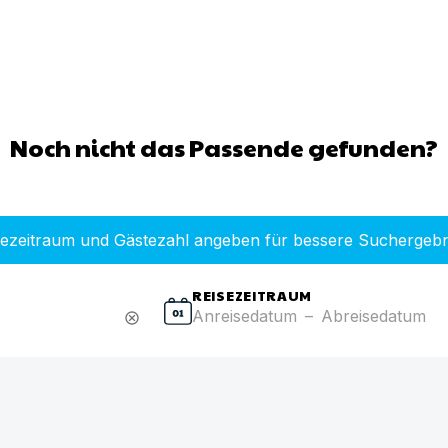
Noch nicht das Passende gefunden?
sezeitraum und Gästezahl angeben für bessere Suchergebn
REISEZEITRAUM
Anreisedatum
–
Abreisedatum
cancel