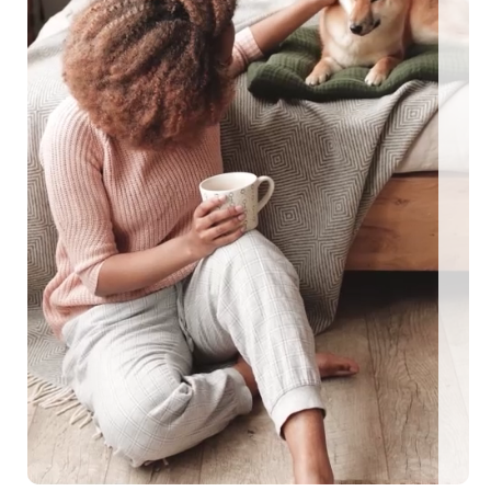
ngezäunte Ferienhäuser: Für den perfekten Urlaub mit Hu
EEN MIT HUND
0 eingezäunte Ferienhäuser: Für den perfekten U
me Urlaubstage mit Hund plant, findet auf top-hundeurlaub.de eine g