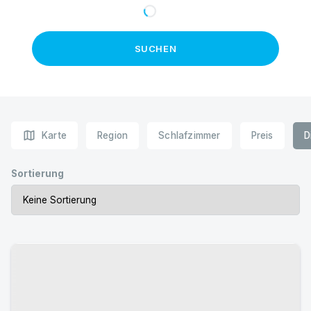
SUCHEN
map
Karte
Region
Schlafzimmer
Preis
D
Sortierung
Urlaub mit Hund