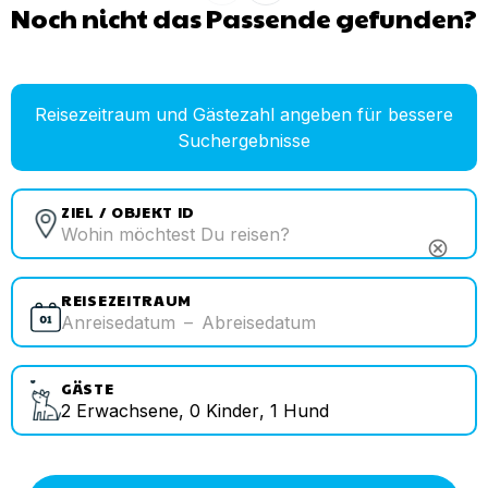
Noch nicht das Passende gefunden?
Reisezeitraum und Gästezahl angeben für bessere
Suchergebnisse
ZIEL / OBJEKT ID
cancel
REISEZEITRAUM
Anreisedatum
–
Abreisedatum
GÄSTE
2
Erwachsene
,
0
Kinder
,
1
Hund