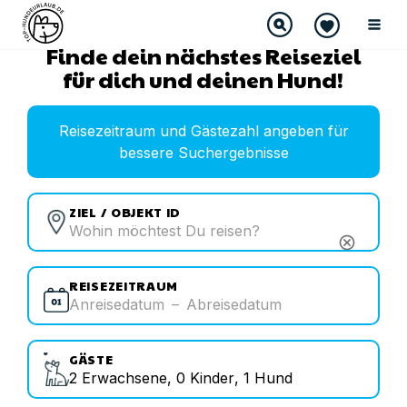
Finde dein nächstes Reiseziel
für dich und deinen Hund!
Reisezeitraum und Gästezahl angeben für
bessere Suchergebnisse
ZIEL / OBJEKT ID
cancel
REISEZEITRAUM
Anreisedatum
–
Abreisedatum
GÄSTE
2
Erwachsene
,
0
Kinder
,
1
Hund