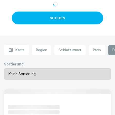
SUCHEN
map
Karte
Region
Schlafzimmer
Preis
D
Sortierung
Urlaub mit Hund