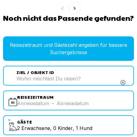
Noch nicht das Passende gefunden?
Reisezeitraum und Gästezahl angeben für bessere
Suchergebnisse
ZIEL / OBJEKT ID
cancel
REISEZEITRAUM
Anreisedatum
–
Abreisedatum
GÄSTE
2
Erwachsene
,
0
Kinder
,
1
Hund