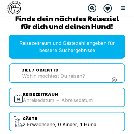
Finde dein nächstes Reiseziel
für dich und deinen Hund!
Reisezeitraum und Gästezahl angeben für
bessere Suchergebnisse
ZIEL / OBJEKT ID
cancel
REISEZEITRAUM
Anreisedatum
–
Abreisedatum
GÄSTE
2
Erwachsene
,
0
Kinder
,
1
Hund