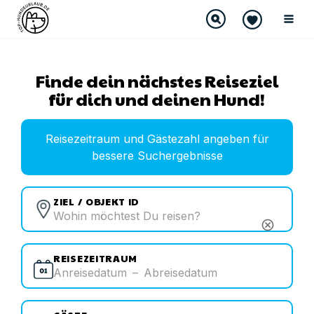
Finde dein nächstes Reiseziel
für dich und deinen Hund!
Reisezeitraum und Gästezahl angeben für
bessere Suchergebnisse
ZIEL / OBJEKT ID
cancel
REISEZEITRAUM
Anreisedatum
–
Abreisedatum