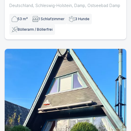
Deutschland
,
Schleswig-Holstein
,
Damp
,
Ostseebad Damp
53
m²
1
Schlafzimmer
3
Hunde
Böllerarm / Böllerfrei
Ferienhaus Nordwind Damp | Ferienhaus in Damp