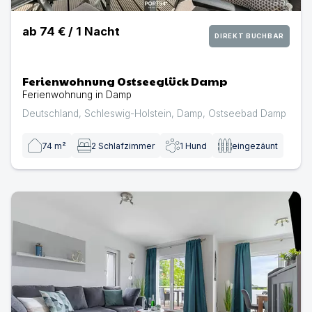
ab
74 €
/
1
Nacht
DIREKT BUCHBAR
Ferienwohnung Ostseeglück Damp
Ferienwohnung in Damp
Deutschland
,
Schleswig-Holstein
,
Damp
,
Ostseebad Damp
74
m²
2
Schlafzimmer
1
Hund
eingezäunt
Ferienwohnung Ostseeoase Damp | Ferienwohnung in 