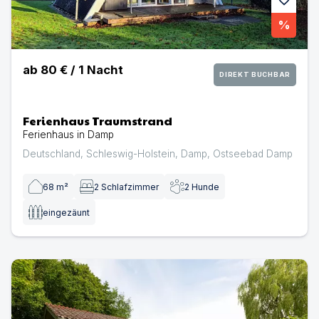
%
ab
80 €
/
1
Nacht
DIREKT BUCHBAR
Ferienhaus Traumstrand
Ferienhaus in Damp
Deutschland
,
Schleswig-Holstein
,
Damp
,
Ostseebad Damp
68
m²
2
Schlafzimmer
2
Hunde
eingezäunt
Ferienhaus Weidenkate | Ferienhaus in Damp