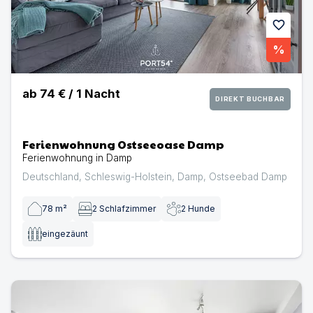
favorite
%
ab
74 €
/
1
Nacht
DIREKT BUCHBAR
Ferienwohnung Ostseeoase Damp
Ferienwohnung in Damp
Deutschland
,
Schleswig-Holstein
,
Damp
,
Ostseebad Damp
78
m²
2
Schlafzimmer
2
Hunde
eingezäunt
Ferienwohnung Meerzeit Damp | Ferienwohnung in Da