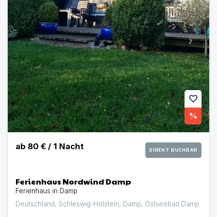
favorite
%
ab
80 €
/
1
Nacht
DIREKT BUCHBAR
Ferienhaus Nordwind Damp
Ferienhaus in Damp
Deutschland
,
Schleswig-Holstein
,
Damp
,
Ostseebad Damp