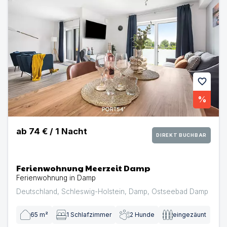
favorite
%
ab
74 €
/
1
Nacht
DIREKT BUCHBAR
Ferienwohnung Meerzeit Damp
Ferienwohnung in Damp
Deutschland
,
Schleswig-Holstein
,
Damp
,
Ostseebad Damp
65
m²
1
Schlafzimmer
2
Hunde
eingezäunt