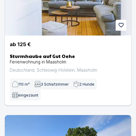
favorite
ab
125 €
Sturmhaube auf Gut Oehe
Ferienwohnung in Maasholm
Deutschland
,
Schleswig-Holstein
,
Maasholm
110
m²
3
Schlafzimmer
2
Hunde
eingezäunt
Sattlerei Gut Priesholz | Ferienhaus in Rabenholz