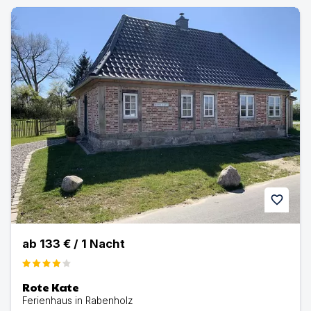
Rote Kate | Ferienhaus in Rabenholz
favorite
ab
133 €
/
1
Nacht
Rote Kate
Ferienhaus in Rabenholz