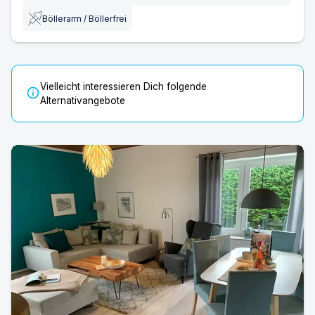
Böllerarm / Böllerfrei
Vielleicht interessieren Dich folgende
info
Alternativangebote
Ferienhaus Ostwind | Ferienhaus in Karby