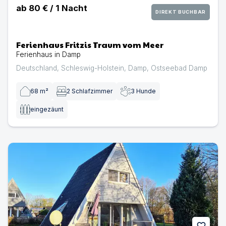
ab
80 €
/
1
Nacht
DIREKT BUCHBAR
Ferienhaus Fritzis Traum vom Meer
Ferienhaus in Damp
Deutschland
,
Schleswig-Holstein
,
Damp
,
Ostseebad Damp
68
m²
2
Schlafzimmer
3
Hunde
eingezäunt
Ferienhaus Traumstrand | Ferienhaus in Damp
favorite