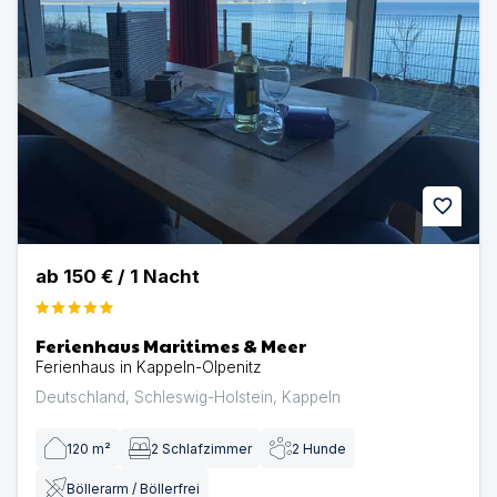
favorite
ab
150 €
/
1
Nacht
Ferienhaus Maritimes & Meer
Ferienhaus in Kappeln-Olpenitz
Deutschland
,
Schleswig-Holstein
,
Kappeln
120
m²
2
Schlafzimmer
2
Hunde
Böllerarm / Böllerfrei