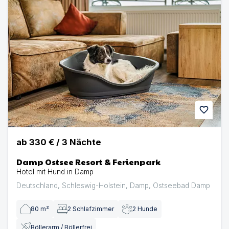
favorite
ab
330 €
/
3
Nächte
Damp Ostsee Resort & Ferienpark
Hotel mit Hund in Damp
Deutschland
,
Schleswig-Holstein
,
Damp
,
Ostseebad Damp
80
m²
2
Schlafzimmer
2
Hunde
Böllerarm / Böllerfrei