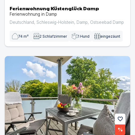
Ferienwohnung Küstenglück Damp
Ferienwohnung in Damp
Deutschland
,
Schleswig-Holstein
,
Damp
,
Ostseebad Damp
74
m²
2
Schlafzimmer
1
Hund
eingezäunt
Ferienwohnung Ostseeglück Damp | Ferienwohnung in
favorite
%