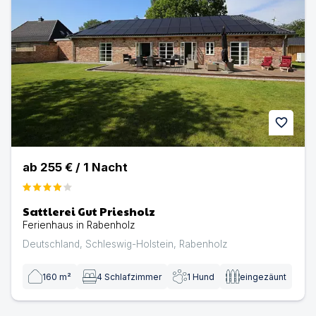
favorite
ab
255 €
/
1
Nacht
Sattlerei Gut Priesholz
Ferienhaus in Rabenholz
Deutschland
,
Schleswig-Holstein
,
Rabenholz
160
m²
4
Schlafzimmer
1
Hund
eingezäunt