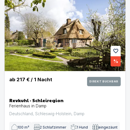
favorite
%
ab
217 €
/
1
Nacht
DIREKT BUCHBAR
Revkuhl - Schleiregion
Ferienhaus in Damp
Deutschland
,
Schleswig-Holstein
,
Damp
100
m²
2
Schlafzimmer
1
Hund
eingezäunt