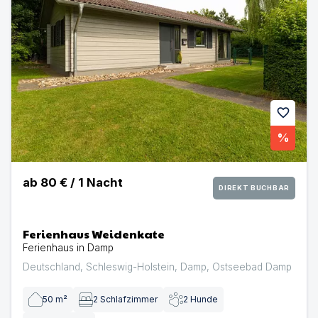
favorite
%
ab
80 €
/
1
Nacht
DIREKT BUCHBAR
Ferienhaus Weidenkate
Ferienhaus in Damp
Deutschland
,
Schleswig-Holstein
,
Damp
,
Ostseebad Damp
50
m²
2
Schlafzimmer
2
Hunde