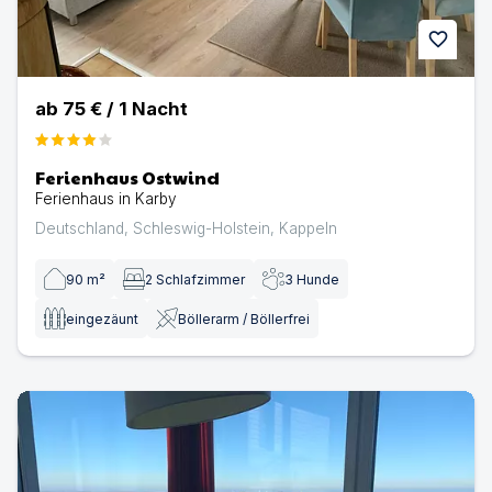
favorite
ab
75 €
/
1
Nacht
Ferienhaus Ostwind
Ferienhaus in Karby
Deutschland
,
Schleswig-Holstein
,
Kappeln
90
m²
2
Schlafzimmer
3
Hunde
eingezäunt
Böllerarm / Böllerfrei
Ferienhaus Maritimes & Meer | Ferienhaus in Kappeln-Ol