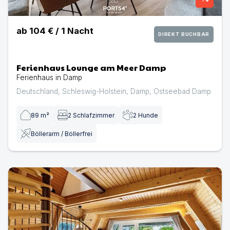
ab
104 €
/
1
Nacht
DIREKT BUCHBAR
Ferienhaus Lounge am Meer Damp
Ferienhaus in Damp
Deutschland
,
Schleswig-Holstein
,
Damp
,
Ostseebad Damp
89
m²
2
Schlafzimmer
2
Hunde
Böllerarm / Böllerfrei
Ferienhaus Family Time Damp | Ferienhaus in Damp