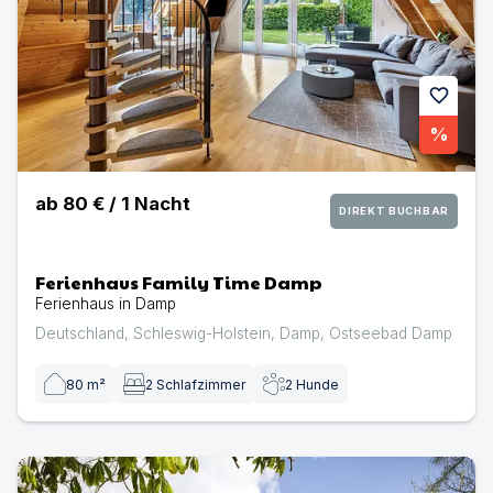
favorite
%
ab
80 €
/
1
Nacht
DIREKT BUCHBAR
Ferienhaus Family Time Damp
Ferienhaus in Damp
Deutschland
,
Schleswig-Holstein
,
Damp
,
Ostseebad Damp
80
m²
2
Schlafzimmer
2
Hunde
Revkuhl - Schleiregion | Ferienhaus in Damp