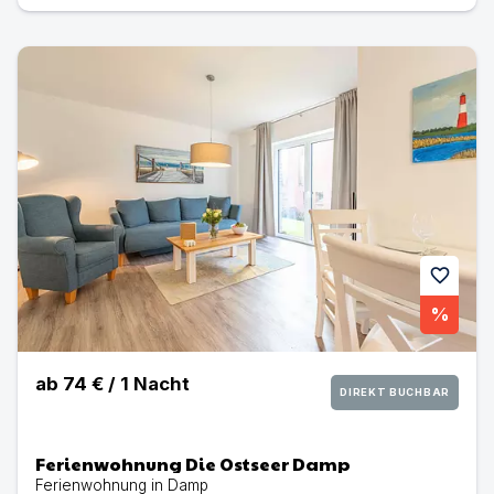
Ferienwohnung Die Ostseer Damp | Ferienwohnung in 
favorite
%
ab
74 €
/
1
Nacht
DIREKT BUCHBAR
Ferienwohnung Die Ostseer Damp
Ferienwohnung in Damp