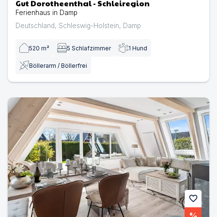
Gut Dorotheenthal - Schleiregion
Ferienhaus in Damp
Deutschland
,
Schleswig-Holstein
,
Damp
520
m²
5
Schlafzimmer
1
Hund
Böllerarm / Böllerfrei
Ferienhaus Lounge am Meer Damp | Ferienhaus in Dam
favorite
%