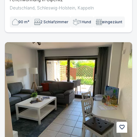
Deutschland
,
Schleswig-Holstein
,
Kappeln
90
m²
2
Schlafzimmer
1
Hund
eingezäunt
Ferienwohnung Faxe | Ferienwohnung in Maasholm-Bad
favorite