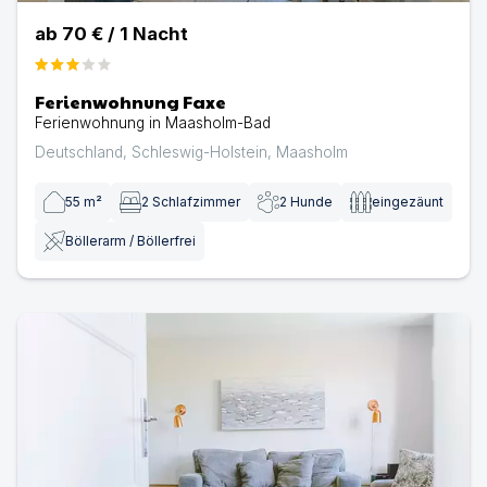
ab
70 €
/
1
Nacht
Ferienwohnung Faxe
Ferienwohnung in Maasholm-Bad
Deutschland
,
Schleswig-Holstein
,
Maasholm
55
m²
2
Schlafzimmer
2
Hunde
eingezäunt
Böllerarm / Böllerfrei
Sturmhaube auf Gut Oehe | Ferienwohnung in Maashol