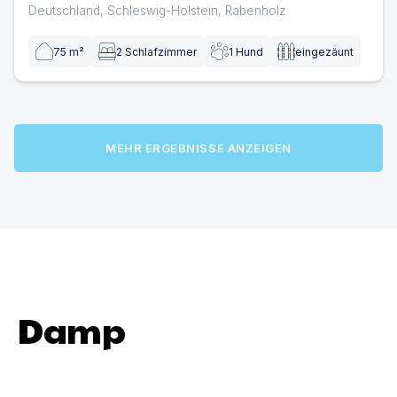
Deutschland
,
Schleswig-Holstein
,
Rabenholz
75
m²
2
Schlafzimmer
1
Hund
eingezäunt
MEHR ERGEBNISSE ANZEIGEN
Damp