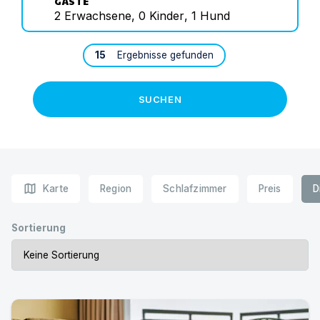
GÄSTE
2
Erwachsene
,
0
Kinder
,
1
Hund
15
Ergebnisse gefunden
SUCHEN
map
Karte
Region
Schlafzimmer
Preis
D
Sortierung
Damp Ostsee Resort & Ferienpark | Hotel mit Hund in D