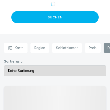
SUCHEN
map
Karte
Region
Schlafzimmer
Preis
D
Sortierung
Urlaub mit Hund