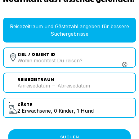
Reisezeitraum und Gästezahl angeben für bessere
Suchergebnisse
ZIEL / OBJEKT ID
cancel
REISEZEITRAUM
Anreisedatum
–
Abreisedatum
GÄSTE
2
Erwachsene
,
0
Kinder
,
1
Hund
SUCHEN