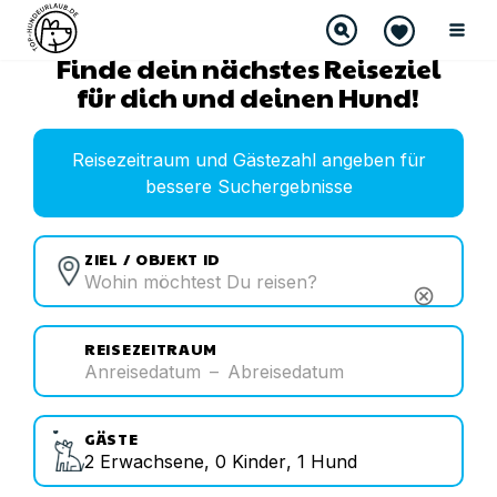
Finde dein nächstes Reiseziel
für dich und deinen Hund!
Reisezeitraum und Gästezahl angeben für
bessere Suchergebnisse
ZIEL / OBJEKT ID
cancel
REISEZEITRAUM
Anreisedatum
–
Abreisedatum
GÄSTE
2
Erwachsene
,
0
Kinder
,
1
Hund