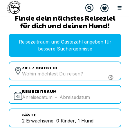
Finde dein nächstes Reiseziel
für dich und deinen Hund!
Reisezeitraum und Gästezahl angeben für
bessere Suchergebnisse
ZIEL / OBJEKT ID
cancel
REISEZEITRAUM
Anreisedatum
–
Abreisedatum
GÄSTE
2
Erwachsene
,
0
Kinder
,
1
Hund