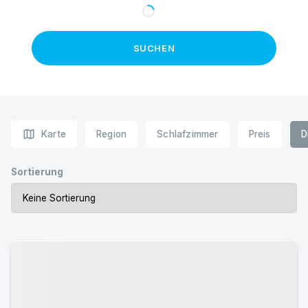
SUCHEN
map
Karte
Region
Schlafzimmer
Preis
D
Sortierung
Urlaub mit Hund