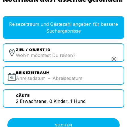
Reisezeitraum und Gästezahl angeben für bessere
Suchergebnisse
ZIEL / OBJEKT ID
cancel
REISEZEITRAUM
Anreisedatum
–
Abreisedatum
GÄSTE
2
Erwachsene
,
0
Kinder
,
1
Hund
SUCHEN