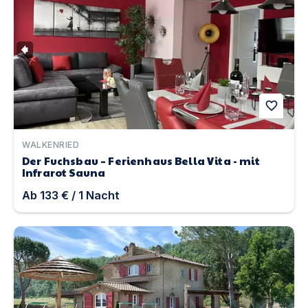
favorite
WALKENRIED
Der Fuchsbau – Ferienhaus Bella Vita - mit
Infrarot Sauna
Ab
133 €
/
1
Nacht
Podere Fonteinfrancia mit Traum-Pool, in Meeresnähe |