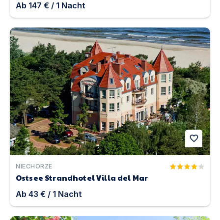
Ab
147 €
/
1
Nacht
Ostsee Strandhotel Villa del Mar | Unterkunft in Niechor
favorite
NIECHORZE
Ostsee Strandhotel Villa del Mar
Ab
43 €
/
1
Nacht