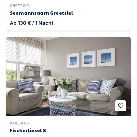
GREETSIEL
Seemannsgarn Greetsiel
Ab
130 €
/
1
Nacht
Fischerliesel 8 | Unterkunft in Ameland
favorite
AMELAND
Fischerliesel 8