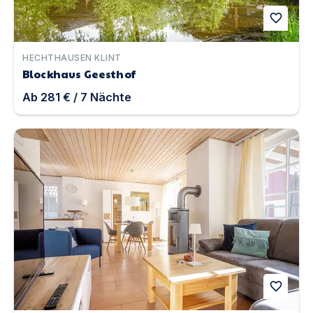
favorite
HECHTHAUSEN KLINT
Blockhaus Geesthof
Ab
281 €
/
7
Nächte
Seemannsgarn Greetsiel | Unterkunft in Greetsiel
favorite