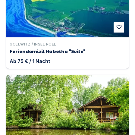
favorite
GOLLWITZ / INSEL POEL
Feriendomizil Habetha "Suite"
Ab
75 €
/
1
Nacht
Blockhaus Geesthof | Unterkunft in Hechthausen Klint