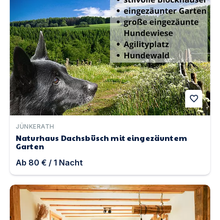
favorite
JÜNKERATH
Naturhaus Dachsbüsch mit eingezäuntem
Garten
Ab
80 €
/
1
Nacht
Ferienwohnung Heimatglück im Schwarzwald | Unterkun