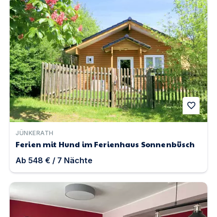
Ferien mit Hund im Ferienhaus Sonnenbüsch | Unterkun
favorite
JÜNKERATH
Ferien mit Hund im Ferienhaus Sonnenbüsch
Ab
548 €
/
7
Nächte
Der Fuchsbau – Ferienhaus Bella Vita - mit Infrarot Sau