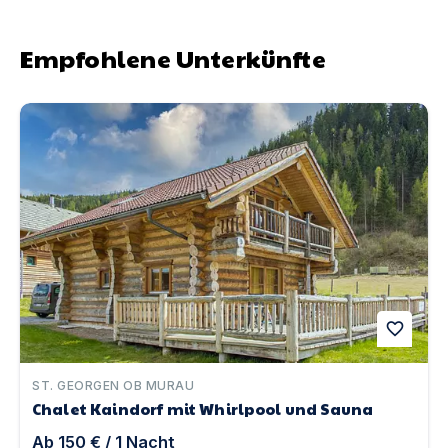
Empfohlene Unterkünfte
Chalet Kaindorf mit Whirlpool und Sauna | Unterkunft 
favorite
ST. GEORGEN OB MURAU
Chalet Kaindorf mit Whirlpool und Sauna
Ab
150 €
/
1
Nacht