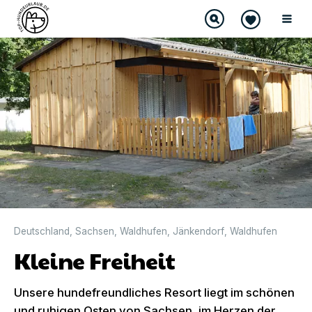
Deutschland
,
Sachsen
,
Waldhufen
,
Jänkendorf
,
Waldhufen
Kleine Freiheit
Unsere hundefreundliches Resort liegt im schönen
und ruhigen Osten von Sachsen, im Herzen der