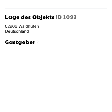
Lage des Objekts
ID
1093
02906
Waldhufen
Deutschland
Gastgeber
chevron_right