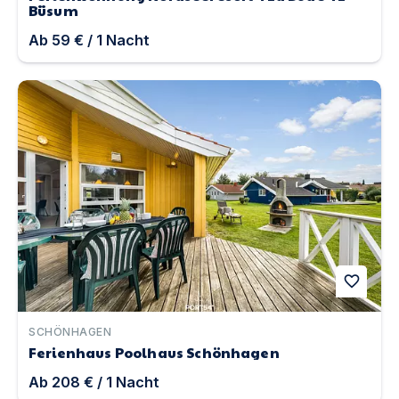
Büsum
Ab
59 €
/
1
Nacht
Ferienhaus Poolhaus Schönhagen | Unterkunft in Sch
favorite
SCHÖNHAGEN
Ferienhaus Poolhaus Schönhagen
Ab
208 €
/
1
Nacht