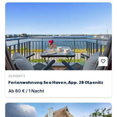
Ferienwohnung Sea Haven, App. 28 Olpenitz | Unterkunf
favorite
OLPENITZ
Ferienwohnung Sea Haven, App. 28 Olpenitz
Ab
80 €
/
1
Nacht
Haus 120, Birkenweg 1 a | Unterkunft in Karlshagen