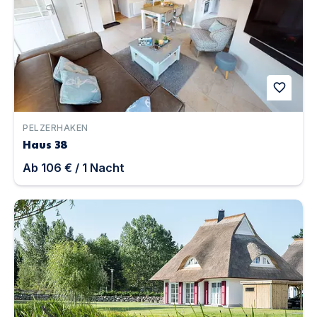
favorite
PELZERHAKEN
Haus 38
Ab
106 €
/
1
Nacht
Ferienhaus Haubenlerche 62 | Unterkunft in Fuhlendorf