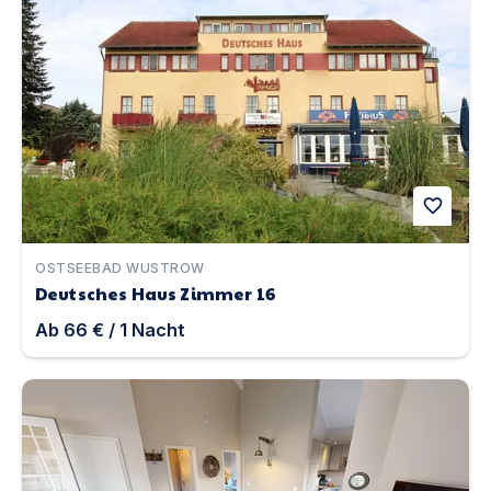
favorite
OSTSEEBAD WUSTROW
Deutsches Haus Zimmer 16
Ab
66 €
/
1
Nacht
Haus 38 | Unterkunft in Pelzerhaken