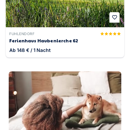
favorite
FUHLENDORF
Ferienhaus Haubenlerche 62
Ab
148 €
/
1
Nacht