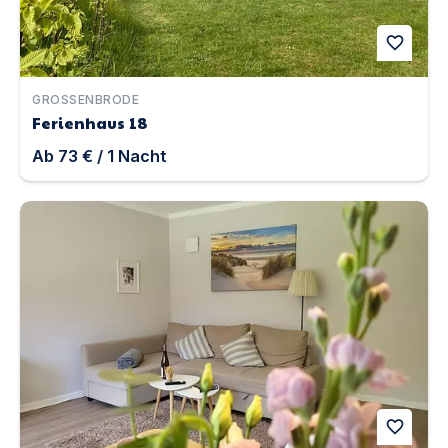
favorite
GROSSENBRODE
Ferienhaus 18
Ab
73 €
/
1
Nacht
Windjammer 4 | Unterkunft in St Peter-Ording
favorite