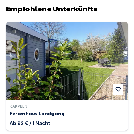
Empfohlene Unterkünfte
Ferienhaus Landgang | Unterkunft in Kappeln
favorite
KAPPELN
Ferienhaus Landgang
Ab
92 €
/
1
Nacht