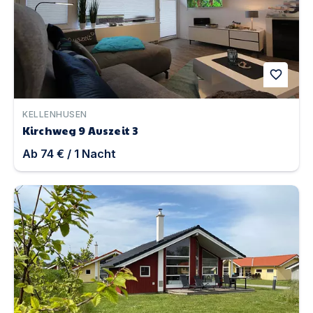
favorite
KELLENHUSEN
Kirchweg 9 Auszeit 3
Ab
74 €
/
1
Nacht
Ferienhaus 18 | Unterkunft in Großenbrode