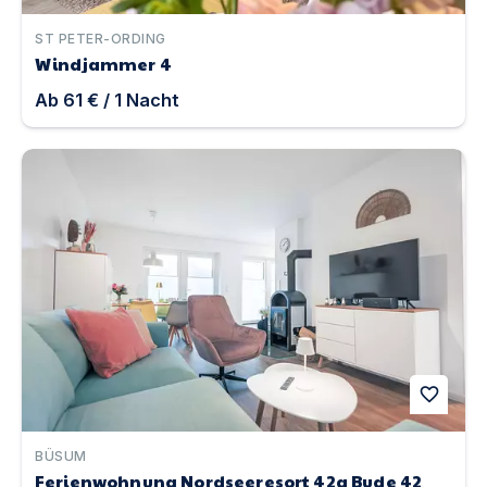
ST PETER-ORDING
Windjammer 4
Ab
61 €
/
1
Nacht
Ferienwohnung Nordseeresort 42a Bude 42 Büsum | Un
favorite
BÜSUM
Ferienwohnung Nordseeresort 42a Bude 42