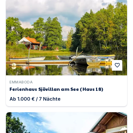
Ferienhaus Sjövillan am See (Haus 18) | Unterkunft in
favorite
EMMABODA
Ferienhaus Sjövillan am See (Haus 18)
Ab
1.000 €
/
7
Nächte
Hotel Kogler | Unterkunft in Bad Mitterndorf