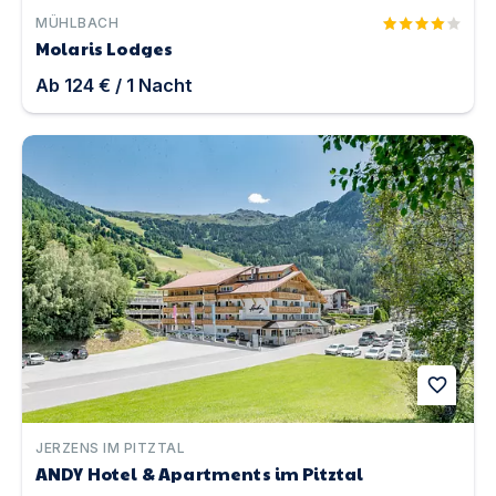
MÜHLBACH
Molaris Lodges
Ab
124 €
/
1
Nacht
ANDY Hotel & Apartments im Pitztal | Unterkunft in Jerz
favorite
JERZENS IM PITZTAL
ANDY Hotel & Apartments im Pitztal