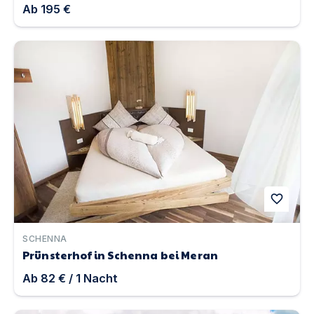
Ab
195 €
Prünsterhof in Schenna bei Meran | Unterkunft in Sch
favorite
SCHENNA
Prünsterhof in Schenna bei Meran
Ab
82 €
/
1
Nacht