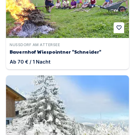
favorite
NUSSDORF AM ATTERSEE
Bauernhof Wiespointner "Schneider"
Ab
70 €
/
1
Nacht
Gästehaus Karin auf der Koralpe | Unterkunft in St. Ste