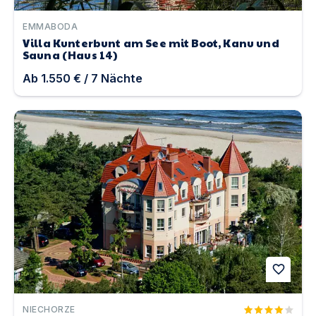
EMMABODA
Villa Kunterbunt am See mit Boot, Kanu und
Sauna (Haus 14)
Ab
1.550 €
/
7
Nächte
Ostsee Strandhotel Villa del Mar | Unterkunft in Niechor
favorite
NIECHORZE