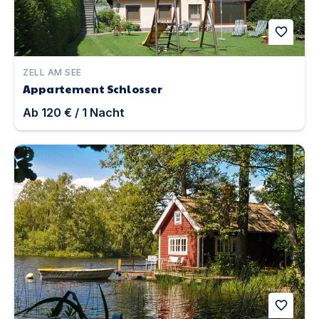
favorite
ZELL AM SEE
Appartement Schlosser
Ab
120 €
/
1
Nacht
Villa Kunterbunt am See mit Boot, Kanu und Sauna (Ha
favorite