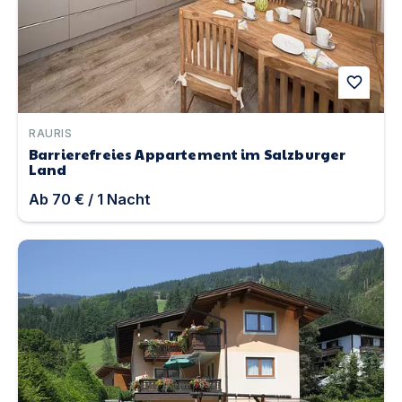
favorite
RAURIS
Barrierefreies Appartement im Salzburger
Land
Ab
70 €
/
1
Nacht
Appartement Schlosser | Unterkunft in Zell am See