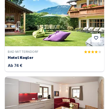
favorite
BAD MITTERNDORF
Hotel Kogler
Ab
74 €
Barrierefreies Appartement im Salzburger Land | Unterk