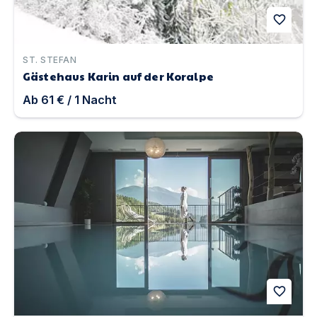
favorite
ST. STEFAN
Gästehaus Karin auf der Koralpe
Ab
61 €
/
1
Nacht
Molaris Lodges | Unterkunft in Mühlbach
favorite