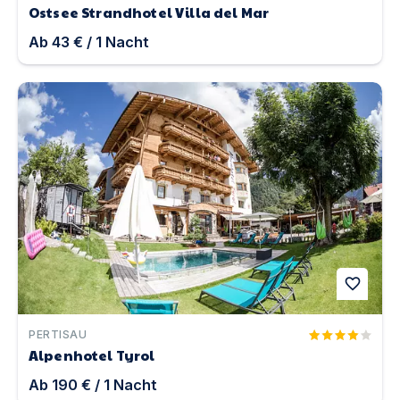
Ostsee Strandhotel Villa del Mar
Ab
43 €
/
1
Nacht
Alpenhotel Tyrol | Unterkunft in Pertisau
favorite
PERTISAU
Alpenhotel Tyrol
Ab
190 €
/
1
Nacht