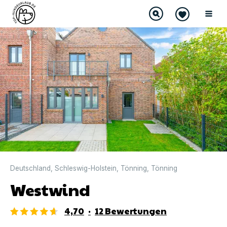
DIREKT BUCHBAR
Deutschland
,
Schleswig-Holstein
,
Tönning
,
Tönning
Westwind
4,70
·
12
Bewertungen