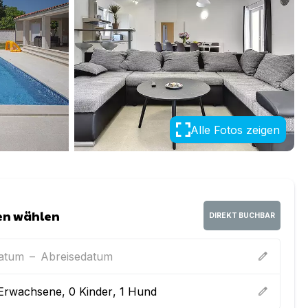
Alle Fotos zeigen
en wählen
DIREKT BUCHBAR
datum
–
Abreisedatum
edit
Erwachsene
,
0
Kinder
,
1
Hund
edit