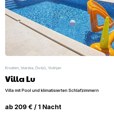
Kroatien
,
Istarska
,
Divšići
,
Vodnjan
Villa Lu
Villa mit Pool und klimatisierten Schlafzimmern
ab
209 €
/
1
Nacht