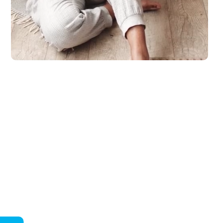
laub zu machen. Spaß und Abenteuer für die ganze Familie, ganz entsp.