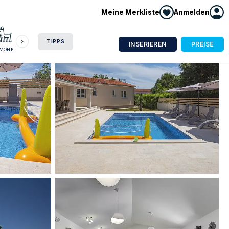
Meine Merkliste
Anmelden
HAUSBOOT
HOTEL
CAMPING
WOHNMOBIL
TIPPS
INSERIEREN
PREISE
NWOHNUNG