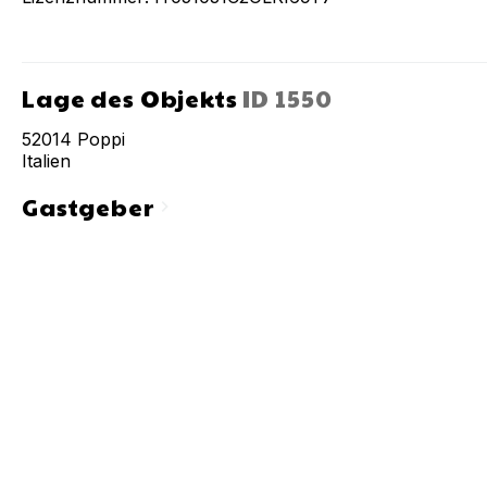
Lage des Objekts
ID
1550
52014
Poppi
Italien
Gastgeber
chevron_right