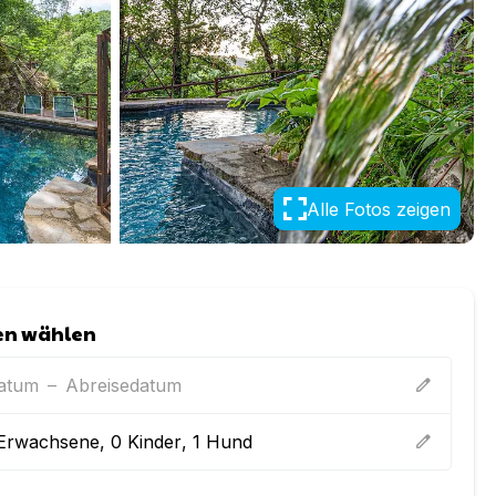
Alle Fotos zeigen
en wählen
datum
–
Abreisedatum
edit
Erwachsene
,
0
Kinder
,
1
Hund
edit