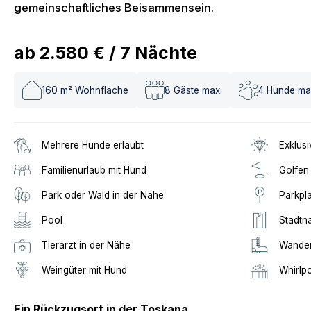
gemeinschaftliches Beisammensein.
ab
2.580 €
/
7
Nächte
160
m² Wohnfläche
8
Gäste max.
4
Hunde ma
Mehrere Hunde erlaubt
Exklusi
Familienurlaub mit Hund
Golfen
Park oder Wald in der Nähe
Parkpl
Pool
Stadtn
Tierarzt in der Nähe
Wander
Weingüter mit Hund
Whirlp
Ein Rückzugsort in der Toskana