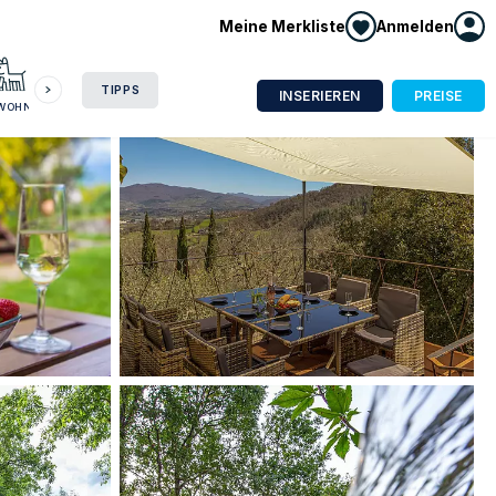
Meine Merkliste
Anmelden
HAUSBOOT
HOTEL
CAMPING
WOHNMOBIL
TIPPS
INSERIEREN
PREISE
NWOHNUNG