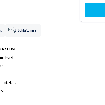
x.
3
Schlafzimmer
v mit Hund
 mit Hund
atz
ah
n mit Hund
ool