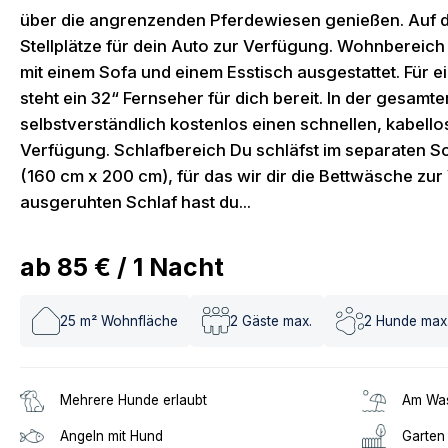
über die angrenzenden Pferdewiesen genießen. Auf 
Stellplätze für dein Auto zur Verfügung. Wohnbereich
mit einem Sofa und einem Esstisch ausgestattet. Für
steht ein 32“ Fernseher für dich bereit. In der gesamt
selbstverständlich kostenlos einen schnellen, kabell
Verfügung. Schlafbereich Du schläfst im separaten S
(160 cm x 200 cm), für das wir dir die Bettwäsche zur
ausgeruhten Schlaf hast du...
ab
85 €
/
1
Nacht
25
m² Wohnfläche
2
Gäste max.
2
Hunde max
Mehrere Hunde erlaubt
Am Was
Angeln mit Hund
Garten