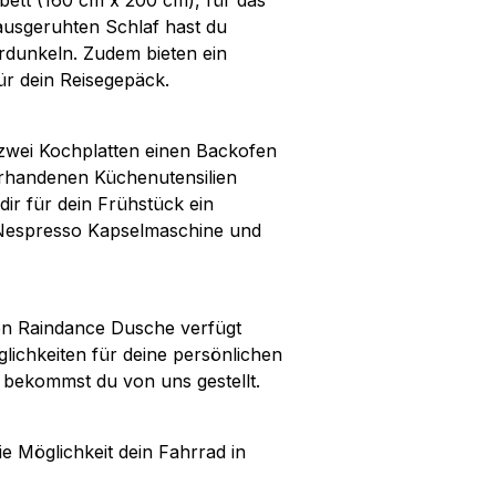
bett (160 cm x 200 cm), für das
 ausgeruhten Schlaf hast du
erdunkeln. Zudem bieten ein
ür dein Reisegepäck.
 zwei Kochplatten einen Backofen
orhandenen Küchenutensilien
ir für dein Frühstück ein
e Nespresso Kapselmaschine und
en Raindance Dusche verfügt
ichkeiten für deine persönlichen
bekommst du von uns gestellt.
e Möglichkeit dein Fahrrad in