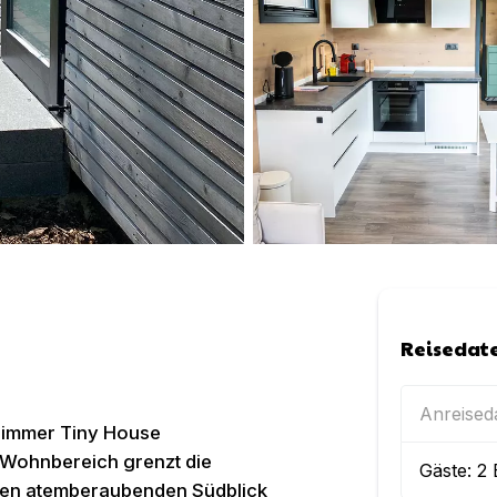
Reisedat
Anreise
Zimmer Tiny House
n Wohnbereich grenzt die
Gäste:
2
inen atemberaubenden Südblick