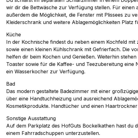
Du schläfst im separaten Schlafzimmer in einem Doppel
wir dir die Bettwäsche zur Verfügung stellen. Für einen
außerdem die Möglichkeit, die Fenster mit Plissees zu v
Kleiderschrank und weitere Ablagemöglichkeiten Platz f
Küche
In der Kochnische findest du neben einem Kochfeld mit
sowie einen kleinen Kühlschrank mit Gefrierfach. Die v
helfen dir beim Kochen und Genießen. Weiterhin stehen d
Toaster sowie für die Kaffee- und Teezubereitung ein
ein Wasserkocher zur Verfügung.
Bad
Das modern gestaltete Badezimmer mit einer großzügig
über eine Handtuchheizung und ausreichend Ablagemögl
Kosmetikprodukte. Handtücher und einen Haartrockner 
Sonstige Ausstattung
Auf dem Parkplatz des HofGuts Bockelkathen hast du di
einem Fahrradschuppen unterzustellen.