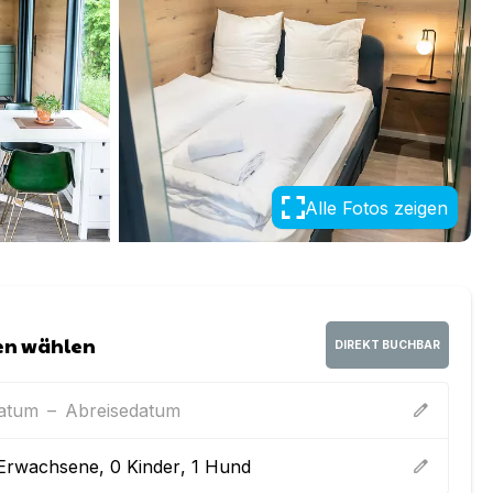
Alle Fotos zeigen
en wählen
DIREKT BUCHBAR
datum
–
Abreisedatum
edit
Erwachsene
,
0
Kinder
,
1
Hund
edit