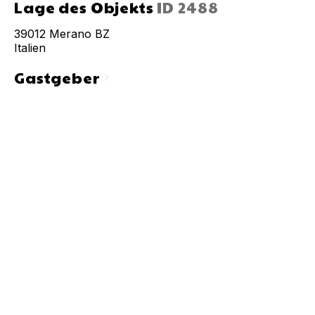
Lage des Objekts
ID
2488
39012
Merano BZ
Italien
Gastgeber
chevron_right