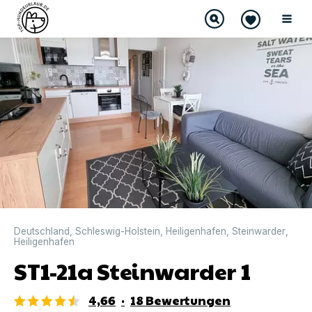
DIREKT BUCHBAR
Deutschland
,
Schleswig-Holstein
,
Heiligenhafen
,
Steinwarder
,
Heiligenhafen
ST1-21a Steinwarder 1
4,66
·
18
Bewertungen