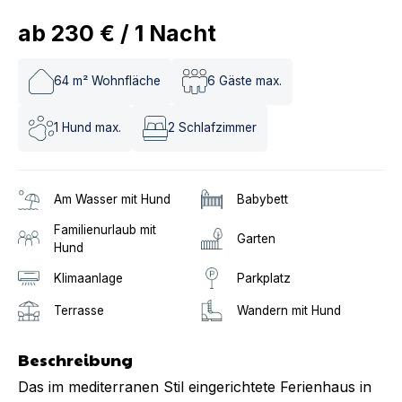
ab
230 €
/
1
Nacht
64
m² Wohnfläche
6
Gäste max.
1
Hund max.
2
Schlafzimmer
Am Wasser mit Hund
Babybett
Familienurlaub mit
Garten
Hund
Klimaanlage
Parkplatz
Terrasse
Wandern mit Hund
Beschreibung
Das im mediterranen Stil eingerichtete Ferienhaus in