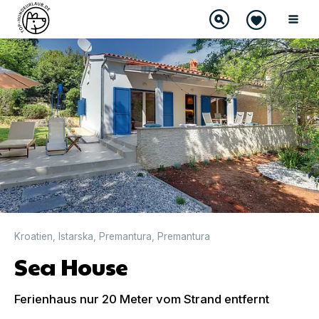
DIREKT BUCHBAR
Kroatien
,
Istarska
,
Premantura
,
Premantura
Sea House
Ferienhaus nur 20 Meter vom Strand entfernt