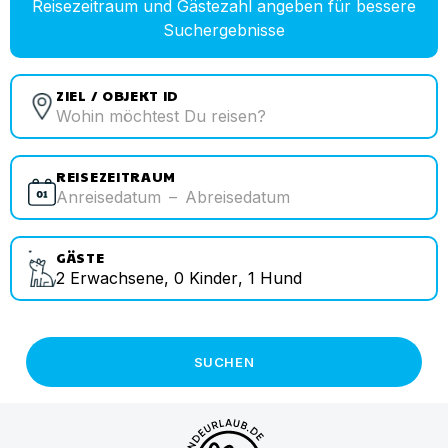
Reisezeitraum und Gästezahl angeben für bessere
Suchergebnisse
ZIEL / OBJEKT ID
REISEZEITRAUM
Anreisedatum
–
Abreisedatum
GÄSTE
2
Erwachsene
,
0
Kinder
,
1
Hund
SUCHEN