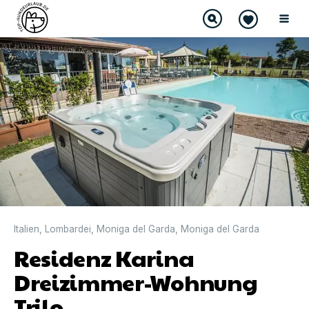
DIREKT BUCHBAR
Italien
,
Lombardei
,
Moniga del Garda
,
Moniga del Garda
Residenz Karina
Dreizimmer-Wohnung
Trilo