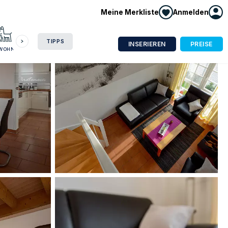
Meine Merkliste
Anmelden
HAUSBOOT
HOTEL
CAMPING
WOHNMOBIL
TIPPS
INSERIEREN
PREISE
NWOHNUNG