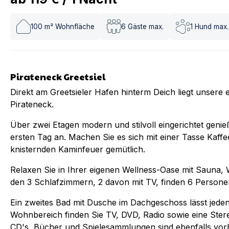
100
m² Wohnfläche
6
Gäste max.
1
Hund max.
Pirateneck Greetsiel
Direkt am Greetsieler Hafen hinterm Deich liegt unsere
Pirateneck.
Über zwei Etagen modern und stilvoll eingerichtet geni
ersten Tag an. Machen Sie es sich mit einer Tasse Kaff
knisternden Kaminfeuer gemütlich.
Relaxen Sie in Ihrer eigenen Wellness-Oase mit Sauna,
den 3 Schlafzimmern, 2 davon mit TV, finden 6 Persone
Ein zweites Bad mit Dusche im Dachgeschoss lässt jede
Wohnbereich finden Sie TV, DVD, Radio sowie eine Ste
CD's, Bücher und Spielesammlungen sind ebenfalls vor