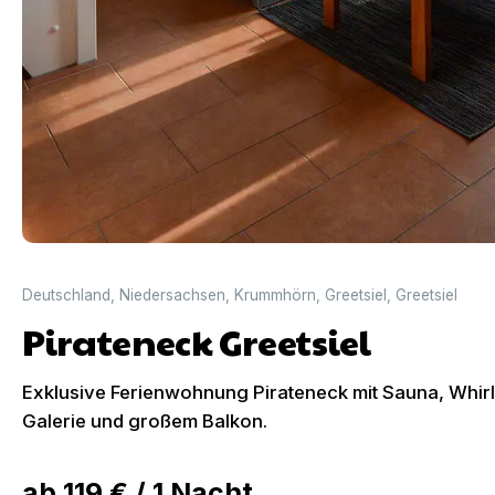
Deutschland
,
Niedersachsen
,
Krummhörn
,
Greetsiel
,
Greetsiel
Pirateneck Greetsiel
Exklusive Ferienwohnung Pirateneck mit Sauna, Whir
Galerie und großem Balkon.
ab
119 €
/
1
Nacht