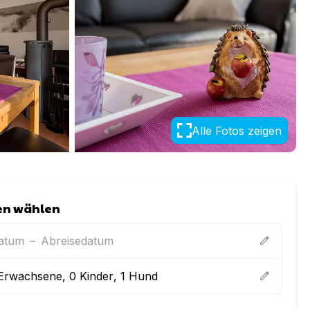
Alle Fotos zeigen
en wählen
datum
–
Abreisedatum
edit
Erwachsene
,
0
Kinder
,
1
Hund
edit