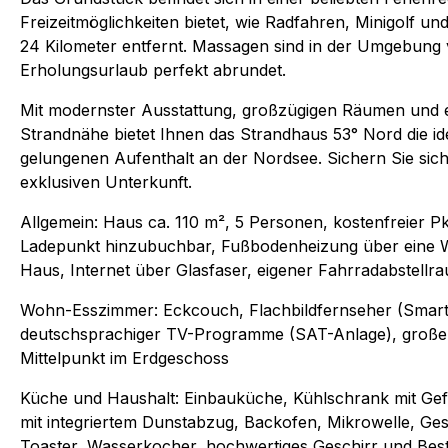
Freizeitmöglichkeiten bietet, wie Radfahren, Minigolf und
24 Kilometer entfernt. Massagen sind in der Umgebung 
Erholungsurlaub perfekt abrundet.
Mit modernster Ausstattung, großzügigen Räumen und e
Strandnähe bietet Ihnen das Strandhaus 53° Nord die id
gelungenen Aufenthalt an der Nordsee. Sichern Sie sich 
exklusiven Unterkunft.
Allgemein: Haus ca. 110 m², 5 Personen, kostenfreier Pkw
Ladepunkt hinzubuchbar, Fußbodenheizung über ein
Haus, Internet über Glasfaser, eigener Fahrradabstell
Wohn-Esszimmer: Eckcouch, Flachbildfernseher (Smar
deutschsprachiger TV-Programme (SAT-Anlage), großer 
Mittelpunkt im Erdgeschoss
Küche und Haushalt: Einbauküche, Kühlschrank mit Gef
mit integriertem Dunstabzug, Backofen, Mikrowelle, Gesc
Toaster, Wasserkocher, hochwertiges Geschirr und Bes