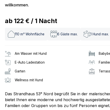
willkommen.
ab
122 €
/
1
Nacht
110
m² Wohnfläche
6
Gäste max.
1
Hund max.
Am Wasser mit Hund
Babybe
E-Auto Ladestation
Familie
Garten
Terras
Wellness mit Hund
Das Strandhaus 53° Nord begrüßt Sie in der malerisc
bietet Ihnen eine moderne und hochwertig ausgestattete U
Familien oder Gruppen von bis zu fünf Personen eignet.