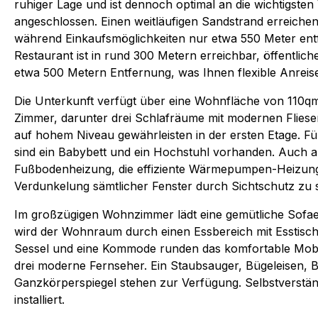
ruhiger Lage und ist dennoch optimal an die wichtigst
angeschlossen. Einen weitläufigen Sandstrand erreiche
während Einkaufsmöglichkeiten nur etwa 550 Meter entf
Restaurant ist in rund 300 Metern erreichbar, öffentlich
etwa 500 Metern Entfernung, was Ihnen flexible Anreise
Die Unterkunft verfügt über eine Wohnfläche von 110qm 
Zimmer, darunter drei Schlafräume mit modernen Flies
auf hohem Niveau gewährleisten in der ersten Etage. Für
sind ein Babybett und ein Hochstuhl vorhanden. Auch a
Fußbodenheizung, die effiziente Wärmepumpen-Heizung 
Verdunkelung sämtlicher Fenster durch Sichtschutz zu 
Im großzügigen Wohnzimmer lädt eine gemütliche Sofae
wird der Wohnraum durch einen Essbereich mit Esstisch 
Sessel und eine Kommode runden das komfortable Mobil
drei moderne Fernseher. Ein Staubsauger, Bügeleisen, B
Ganzkörperspiegel stehen zur Verfügung. Selbstverständ
installiert.