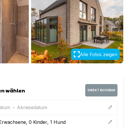
Alle Fotos zeigen
en wählen
DIREKT BUCHBAR
datum
–
Abreisedatum
edit
Erwachsene
,
0
Kinder
,
1
Hund
edit