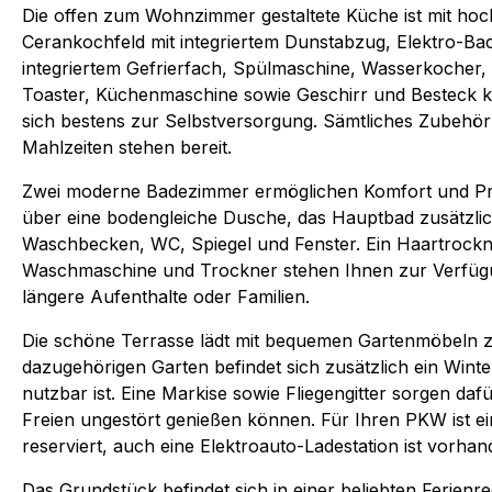
Die offen zum Wohnzimmer gestaltete Küche ist mit hoc
Cerankochfeld mit integriertem Dunstabzug, Elektro-Ba
integriertem Gefrierfach, Spülmaschine, Wasserkocher,
Toaster, Küchenmaschine sowie Geschirr und Besteck ko
sich bestens zur Selbstversorgung. Sämtliches Zubehör
Mahlzeiten stehen bereit.
Zwei moderne Badezimmer ermöglichen Komfort und Pri
über eine bodengleiche Dusche, das Hauptbad zusätzli
Waschbecken, WC, Spiegel und Fenster. Ein Haartrockne
Waschmaschine und Trockner stehen Ihnen zur Verfügu
längere Aufenthalte oder Familien.
Die schöne Terrasse lädt mit bequemen Gartenmöbeln z
dazugehörigen Garten befindet sich zusätzlich ein Winte
nutzbar ist. Eine Markise sowie Fliegengitter sorgen dafü
Freien ungestört genießen können. Für Ihren PKW ist ein
reserviert, auch eine Elektroauto-Ladestation ist vorhan
Das Grundstück befindet sich in einer beliebten Ferienre