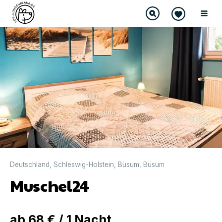
Deutschland
,
Schleswig-Holstein
,
Büsum
,
Büsum
Muschel24
ab
68 €
/
1
Nacht