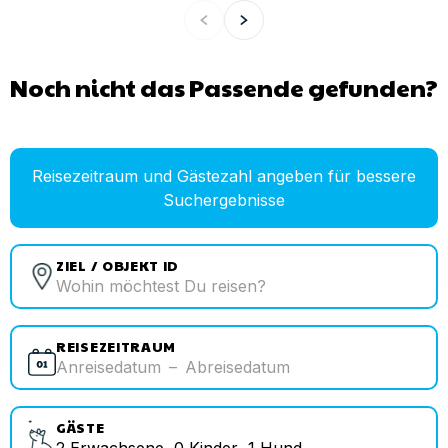
Noch nicht das Passende gefunden?
Reisezeitraum und Gästezahl angeben für bessere
Suchergebnisse
ZIEL / OBJEKT ID
REISEZEITRAUM
Anreisedatum
–
Abreisedatum
GÄSTE
2
Erwachsene
,
0
Kinder
,
1
Hund