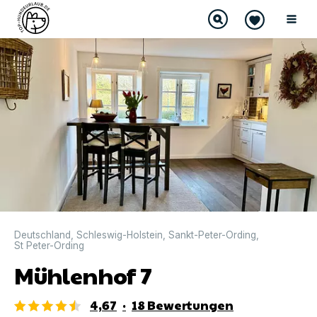
DIREKT BUCHBAR
Deutschland
,
Schleswig-Holstein
,
Sankt-Peter-Ording
,
St Peter-Ording
Mühlenhof 7
4,67
·
18
Bewertungen