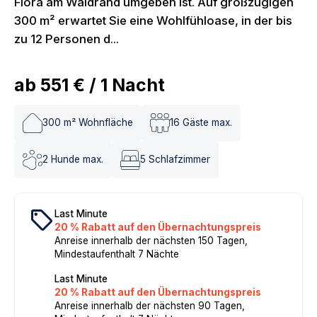
Flora am Waldrand umgeben ist. Auf großzügigen
300 m² erwartet Sie eine Wohlfühloase, in der bis
zu 12 Personen d...
ab
551 €
/
1
Nacht
300
m² Wohnfläche
16
Gäste max.
2
Hunde max.
5
Schlafzimmer
local_offer
Last Minute
20 % Rabatt auf den Übernachtungspreis
Anreise innerhalb der nächsten 150 Tagen,
Mindestaufenthalt 7 Nächte
Last Minute
20 % Rabatt auf den Übernachtungspreis
Anreise innerhalb der nächsten 90 Tagen,