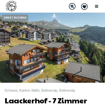
DIREKT BUCHBAR
Schweiz
,
Kanton Wallis
,
Bettmeralp
,
Bettmeralp
Laackerhof - 7 Zimmer