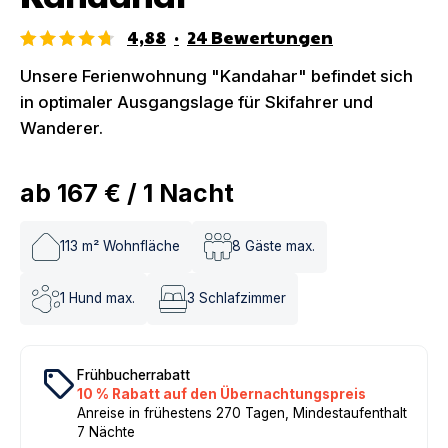
4,88
·
24
Bewertungen
Unsere Ferienwohnung "Kandahar" befindet sich
in optimaler Ausgangslage für Skifahrer und
Wanderer.
ab
167 €
/
1
Nacht
113
m² Wohnfläche
8
Gäste max.
1
Hund max.
3
Schlafzimmer
local_offer
Frühbucherrabatt
10 % Rabatt auf den Übernachtungspreis
Anreise in frühestens 270 Tagen, Mindestaufenthalt
7 Nächte