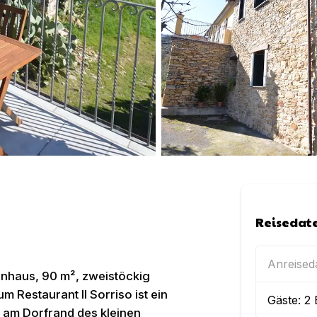
Reisedat
Anreise
enhaus, 90 m², zweistöckig
 Restaurant Il Sorriso ist ein
Gäste:
2
 am Dorfrand des kleinen