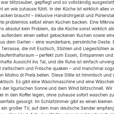
 war blitzsauber, gepflegt und so vollständig ausgestat
an wie zuhause fühlt. In der Küche ist wirklich alles
cken braucht – inklusive Handrührgerät und Pürierstab
e problemlos selbst einen Kuchen backen. Eine Mikrowel
ns absolut kein Problem, da die Küche sonst wirklich alle
außerdem einen selbst gebackenen Kuchen sowie eine
aus dem Garten – eine wunderbare, persönliche Geste. E
 Terrasse, die mit Esstisch, Stühlen und Liegestühlen au
ptaufenthaltsraum – perfekt zum Essen, Entspannen und
hafte Aussicht ins Tal, und die Ruhe ist einfach unverg
l zwitschern und Frösche quaken – und manchmal soga
n Molino di Prelà bellen. Diese Stille ist himmlisch und 
aktisch: Es gibt eine Waschmaschine und eine Wäschele
 der ligurischen Sonne und dem Wind blitzschnell. Wir 
er in den Koffer legen, ohne zuhause sofort waschen z
benfalls gesorgt: Im Schlafzimmer gibt es einen kleinen
 ein großer TV, auf dem man deutsche Sender empfan