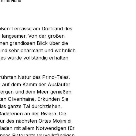
n mit Hund
großen Terrasse am Dorfrand des
ig langsamer. Von der großen
nen grandiosen Blick über die
sind sehr charmant und wohnlich
ses wurde vollständig erhalten
rührten Natur des Prino-Tales.
de auf dem Kamm der Ausläufer
n Bergen und dem Meer genießen
ten Olivenhaine. Erkunden Sie
 das ganze Tal durchziehen,
adeferien an der Riviera. Die
ur des nächsten Ortes Molini di
fladen mit allem Notwendigen für
ndes Ristorante vervollständigen