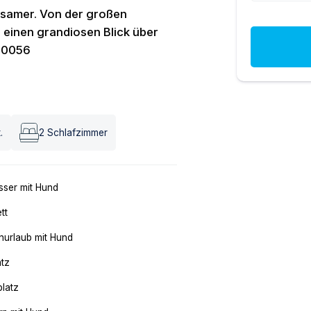
ngsamer. Von der großen
 einen grandiosen Blick über
T-0056
.
2
Schlafzimmer
ser mit Hund
tt
nurlaub mit Hund
atz
platz