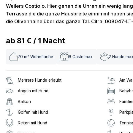
Weilers Costiolo. Hier gehen die Uhren ein wenig la
Terrasse die die ganze Hausbreite einnimmt haben sie
die Olivenhaine über das ganze Tal. Citra: 008047-L
ab
81 €
/
1
Nacht
70
m² Wohnfläche
6
Gäste max.
2
Hunde max
Mehrere Hunde erlaubt
Am Was
Angeln mit Hund
Babybe
Balkon
Familie
Golfen mit Hund
Parkpl
Reiten mit Hund
Tennis