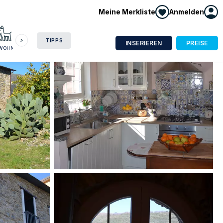
Meine Merkliste
Anmelden
HAUSBOOT
HOTEL
CAMPING
WOHNMOBIL
TIPPS
INSERIEREN
PREISE
NWOHNUNG