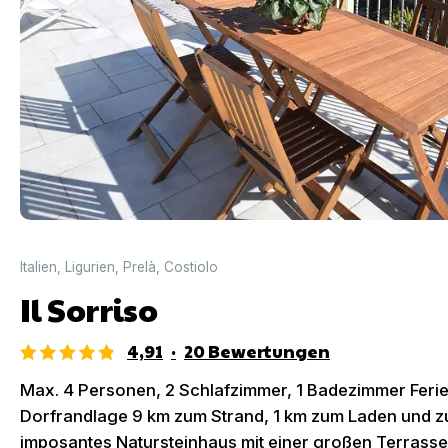
Italien
,
Ligurien
,
Prelà
,
Costiolo
Il Sorriso
4,91
·
20
Bewertungen
Max. 4 Personen, 2 Schlafzimmer, 1 Badezimmer Feri
Dorfrandlage 9 km zum Strand, 1 km zum Laden und zum
imposantes Natursteinhaus mit einer großen Terrasse