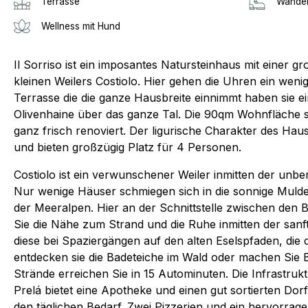
Terrasse
Wander
Wellness mit Hund
Il Sorriso ist ein imposantes Natursteinhaus mit einer 
kleinen Weilers Costiolo. Hier gehen die Uhren ein wen
Terrasse die die ganze Hausbreite einnimmt haben sie ei
Olivenhaine über das ganze Tal. Die 90qm Wohnfläche 
ganz frisch renoviert. Der ligurische Charakter des Hau
und bieten großzügig Platz für 4 Personen.
Costiolo ist ein verwunschener Weiler inmitten der unbe
Nur wenige Häuser schmiegen sich in die sonnige Mul
der Meeralpen. Hier an der Schnittstelle zwischen de
Sie die Nähe zum Strand und die Ruhe inmitten der sanf
diese bei Spaziergängen auf den alten Eselspfaden, die
entdecken sie die Badeteiche im Wald oder machen Sie B
Strände erreichen Sie in 15 Autominuten. Die Infrastrukt
Prelá bietet eine Apotheke und einen gut sortierten Dor
den täglichen Bedarf. Zwei Pizzerien und ein hervorrage