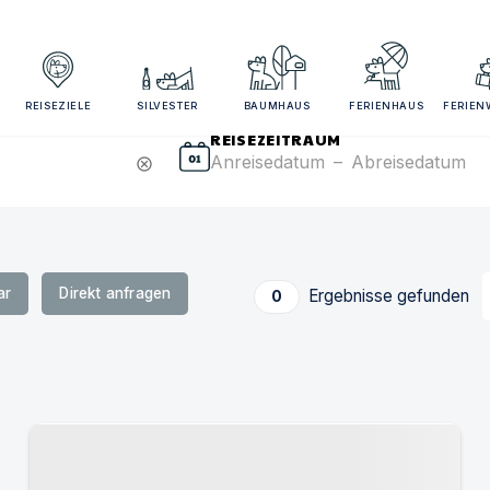
sezeitraum und Gästezahl angeben für bessere Suchergebn
REISEZIELE
SILVESTER
BAUMHAUS
FERIENHAUS
FERIE
REISEZEITRAUM
Anreisedatum
–
Abreisedatum
cancel
ar
Direkt anfragen
Ergebnisse gefunden
0
Urlaub mit Hund