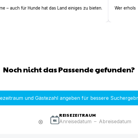
e – auch für Hunde hat das Land einiges zu bieten.
Wer erholsa
Noch nicht das Passende gefunden?
sezeitraum und Gästezahl angeben für bessere Suchergebn
REISEZEITRAUM
Anreisedatum
–
Abreisedatum
cancel