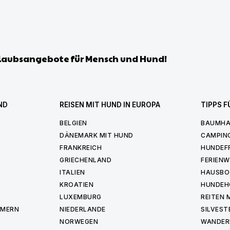
laubsangebote für Mensch und Hund!
ND
REISEN MIT HUND IN EUROPA
TIPPS F
BELGIEN
BAUMHA
DÄNEMARK MIT HUND
CAMPIN
FRANKREICH
HUNDEF
GRIECHENLAND
FERIEN
ITALIEN
HAUSBO
KROATIEN
HUNDEH
LUXEMBURG
REITEN 
MMERN
NIEDERLANDE
SILVEST
NORWEGEN
WANDER