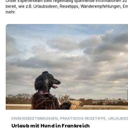
Unser Expertenteam stellt regelmäßig spannende Informationen zu
bereit, wie z.B. Urlaubsideen, Reisetipps, Wanderempfehlungen, Ei
mehr.
Urlaub mit Hund in Frankreich
EINREISEBESTIMMUNGEN, PRAKTISCHE REISETIPPS, URLAUBSI
Urlaub mit Hund in Frankreich