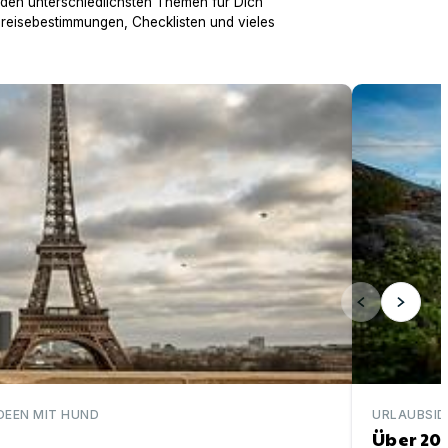
 den unterschiedlichsten Themen für Dich
nreisebestimmungen, Checklisten und vieles
Über 200 ei
DEEN MIT HUND
URLAUBSID
Über 20