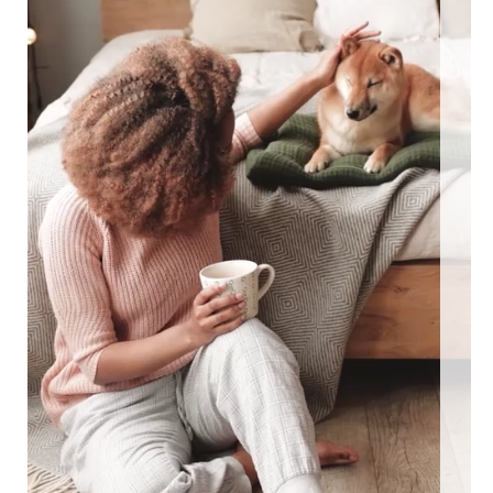
ngezäunte Ferienhäuser: Für den perfekten Urlaub mit Hu
EEN MIT HUND
0 eingezäunte Ferienhäuser: Für den perfekten U