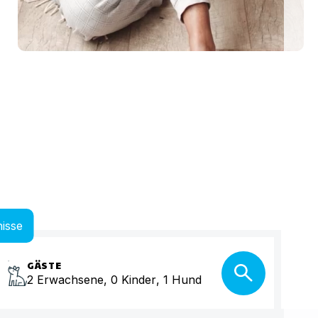
me Urlaubstage mit Hund plant, findet auf top-hundeurlaub.de eine g
isse
GÄSTE
2
Erwachsene
,
0
Kinder
,
1
Hund