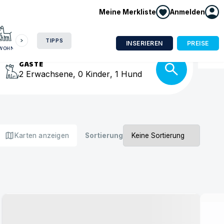
Meine Merkliste
Anmelden
HAUSBOOT
HOTEL
CAMPING
WOHNMOBIL
isse
TIPPS
INSERIEREN
PREISE
NWOHNUNG
GÄSTE
2
Erwachsene
,
0
Kinder
,
1
Hund
map
Karten anzeigen
Sortierung
Urlaub mit Hund