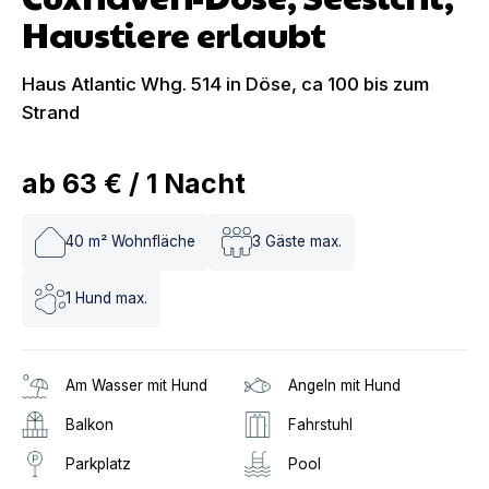
Haustiere erlaubt
Haus Atlantic Whg. 514 in Döse, ca 100 bis zum
Strand
ab
63 €
/
1
Nacht
40
m² Wohnfläche
3
Gäste max.
1
Hund max.
Am Wasser mit Hund
Angeln mit Hund
Balkon
Fahrstuhl
Parkplatz
Pool