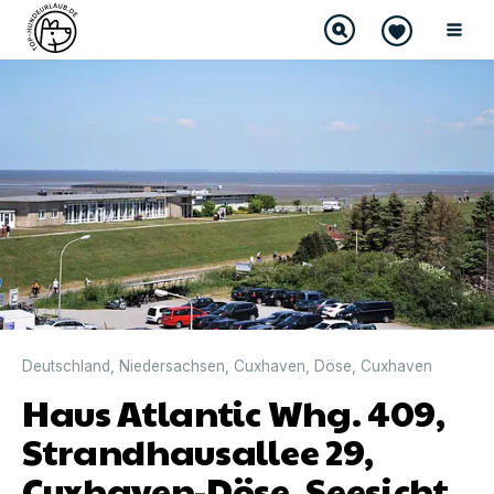
Deutschland
,
Niedersachsen
,
Cuxhaven
,
Döse
,
Cuxhaven
Haus Atlantic Whg. 409,
Strandhausallee 29,
Cuxhaven-Döse, Seesicht,