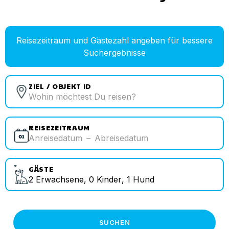
Reisezeitraum und Gästezahl angeben für bessere
Suchergebnisse
ZIEL / OBJEKT ID
REISEZEITRAUM
Anreisedatum
–
Abreisedatum
GÄSTE
2
Erwachsene
,
0
Kinder
,
1
Hund
SUCHEN