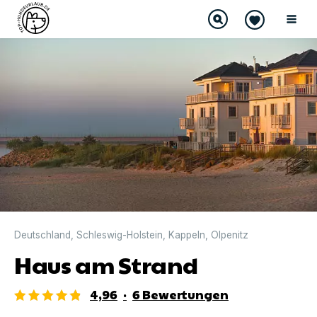
DIREKT BUCHBAR
Deutschland
,
Schleswig-Holstein
,
Kappeln
,
Olpenitz
Haus am Strand
4,96
·
6
Bewertungen