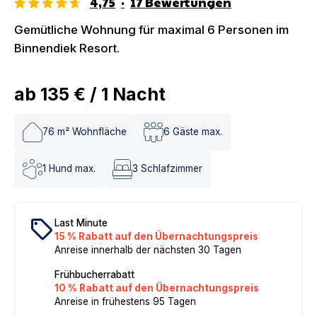
4,75
·
17
Bewertungen
Gemütliche Wohnung für maximal 6 Personen im
Binnendiek Resort.
ab
135 €
/
1
Nacht
76
m² Wohnfläche
6
Gäste max.
1
Hund max.
3
Schlafzimmer
local_offer
Last Minute
15 % Rabatt auf den Übernachtungspreis
Anreise innerhalb der nächsten 30 Tagen
Frühbucherrabatt
10 % Rabatt auf den Übernachtungspreis
Anreise in frühestens 95 Tagen