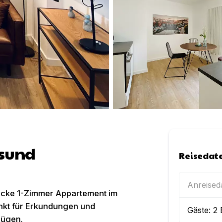
lsund
Reisedat
Anreise
icke 1-Zimmer Appartement im
nkt für Erkundungen und
Gäste:
2
Rügen.