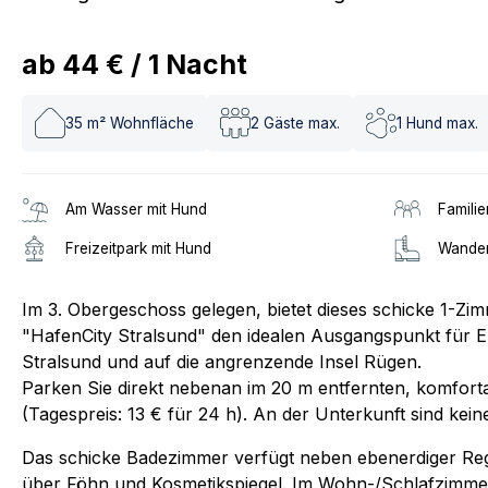
ab
44 €
/
1
Nacht
35
m² Wohnfläche
2
Gäste max.
1
Hund max.
Am Wasser mit Hund
Familie
Freizeitpark mit Hund
Wander
Im 3. Obergeschoss gelegen, bietet dieses schicke 1-Z
"HafenCity Stralsund" den idealen Ausgangspunkt für 
Stralsund und auf die angrenzende Insel Rügen.
Parken Sie direkt nebenan im 20 m entfernten, komfort
(Tagespreis: 13 € für 24 h). An der Unterkunft sind kein
Das schicke Badezimmer verfügt neben ebenerdiger R
über Föhn und Kosmetikspiegel. Im Wohn-/Schlafzimmer