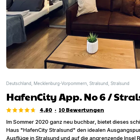
Deutschland
,
Mecklenburg-Vorpommern
,
Stralsund
,
Stralsund
HafenCity App. No 6 / Stra
4,80
·
10
Bewertungen
Im Sommer 2020 ganz neu buchbar, bietet dieses sch
Haus "HafenCity Stralsund" den idealen Ausgangspu
Ausflüge in Stralsund und auf die angrenzende Insel 