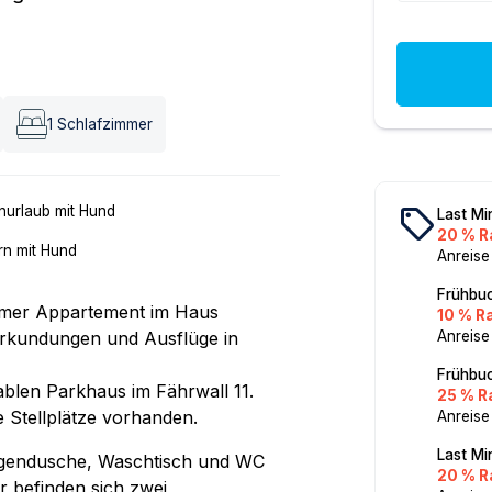
1
Schlafzimmer
local_offer
nurlaub mit Hund
Last Mi
20 % R
n mit Hund
Anreise
Frühbuc
immer Appartement im Haus
10 % R
Erkundungen und Ausflüge in
Anreise
Frühbuc
ablen Parkhaus im Fährwall 11.
25 % R
e Stellplätze vorhanden.
Anreise
Last Mi
egendusche, Waschtisch und WC
20 % R
 befinden sich zwei