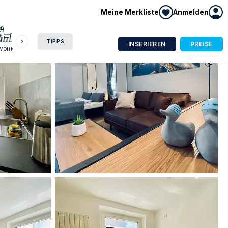
Meine Merkliste
Anmelden
HAUSBOOT
HOTEL
CAMPING
WOHNMOBIL
TIPPS
INSERIEREN
PREISE
NWOHNUNG