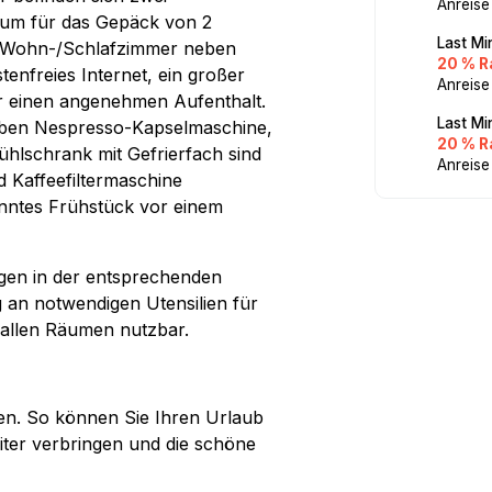
Anreise
aum für das Gepäck von 2
Last Mi
m Wohn-/Schlafzimmer neben
20 % R
enfreies Internet, ein großer
Anreise
ür einen angenehmen Aufenthalt.
Last Mi
Neben Nespresso-Kapselmaschine,
20 % R
ühlschrank mit Gefrierfach sind
Anreise
 Kaffeefiltermaschine
anntes Frühstück vor einem
egen in der entsprechenden
g an notwendigen Utensilien für
 allen Räumen nutzbar.
en. So können Sie Ihren Urlaub
iter verbringen und die schöne