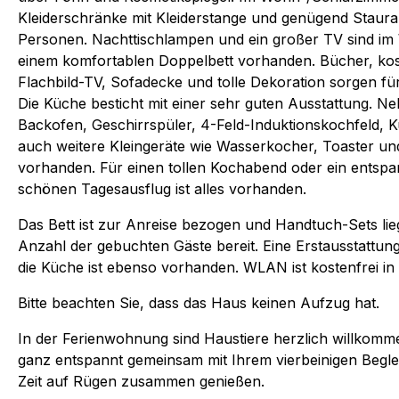
Kleiderschränke mit Kleiderstange und genügend Staur
Personen. Nachttischlampen und ein großer TV sind i
einem komfortablen Doppelbett vorhanden. Bücher, kost
Flachbild-TV, Sofadecke und tolle Dekoration sorgen f
Die Küche besticht mit einer sehr guten Ausstattung. 
Backofen, Geschirrspüler, 4-Feld-Induktionskochfeld, K
auch weitere Kleingeräte wie Wasserkocher, Toaster und
vorhanden. Für einen tollen Kochabend oder ein entsp
schönen Tagesausflug ist alles vorhanden.
Das Bett ist zur Anreise bezogen und Handtuch-Sets li
Anzahl der gebuchten Gäste bereit. Eine Erstausstattun
die Küche ist ebenso vorhanden. WLAN ist kostenfrei in
Bitte beachten Sie, dass das Haus keinen Aufzug hat.
In der Ferienwohnung sind Haustiere herzlich willkomm
ganz entspannt gemeinsam mit Ihrem vierbeinigen Begle
Zeit auf Rügen zusammen genießen.