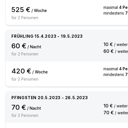
maximal
4
Pe
525 €
/ Woche
mindestens
7
für
2
Personen
FRÜHLING
15.4.2023
-
19.5.2023
10 €
60 €
/ weite
/ Nacht
60 €
/ weite
für
2
Personen
maximal
4
Pe
420 €
/ Woche
mindestens
7
für
2
Personen
PFINGSTEN
20.5.2023
-
26.5.2023
10 €
70 €
/ weite
/ Nacht
70 €
/ weite
für
2
Personen