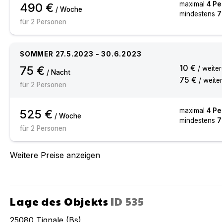
maximal
4
Pe
490 €
/ Woche
mindestens
7
für
2
Personen
SOMMER
27.5.2023
-
30.6.2023
10 €
75 €
/ weite
/ Nacht
75 €
/ weite
für
2
Personen
maximal
4
Pe
525 €
/ Woche
mindestens
7
für
2
Personen
Weitere Preise anzeigen
Lage des Objekts
ID
535
25080
Tignale (Bs)