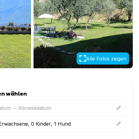
Alle Fotos zeigen
en wählen
datum
–
Abreisedatum
edit
Erwachsene
,
0
Kinder
,
1
Hund
edit