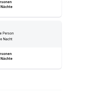
rsonen
Nächte
re Person
re Nacht
rsonen
Nächte