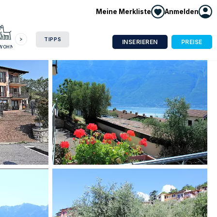
Meine Merkliste
Anmelden
HAUSBOOT
HOTEL
CAMPING
WOHNMOBIL
TIPPS
INSERIEREN
PREISE
NWOHNUNG