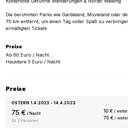
Kostenlose Geführte Wanderungen & Nordic Walking
Die berühmten Parks wie Gardaland, Movieland oder d
70 km entfernt, um einen Tag voller Spaß zu verbringe
ermäßigten Tickets
Preise
Ab 60 Euro / Nacht
Haustiere 5 Euro / Nacht
Preise
OSTERN
1.4.2023
-
14.4.2023
10 €
75 €
/ weite
/ Nacht
75 €
/ weite
für
2
Personen