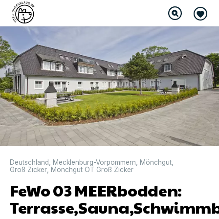
DIREKT BUCHBAR
Deutschland
,
Mecklenburg-Vorpommern
,
Mönchgut
,
Groß Zicker
,
Mönchgut OT Groß Zicker
FeWo 03 MEERbodden:
Terrasse,Sauna,Schwimm