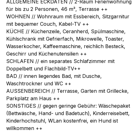
ALLGEMEINE ECKDATEN // 2-Raum Ferienwohnung
für bis zu 2 Personen, 46 m², Terrasse ++
WOHNEN // Wohnraum mit Essbereich, Sitzgarnitur
mit bequemer Couch, Kabel-TV ++
KÜCHE // Küchenzeile, Ceranherd, Spülmaschine,
Kühlschrank mit Gefrierfach, Mikrowelle, Toaster,
Wasserkocher, Kaffeemaschine, reichlich Besteck,
Geschirr und Küchenutensilien ++
SCHLAFEN // ein separates Schlafzimmer mit
Doppelbett und Flachbild-TV++
BAD // innen liegendes Bad, mit Dusche,
Waschtrockner und WC ++
AUSSENBEREICH // Terrasse, Garten mit Grillecke,
Parkplatz am Haus ++
SONSTIGES // gegen geringe Gebühr: Wäschepaket
(Bettwäsche, Hand- und Badetuch), Kinderreisebett,
Kinderhochstuhl, WLan kostenfrei, ein Hund ist
willkommen ++