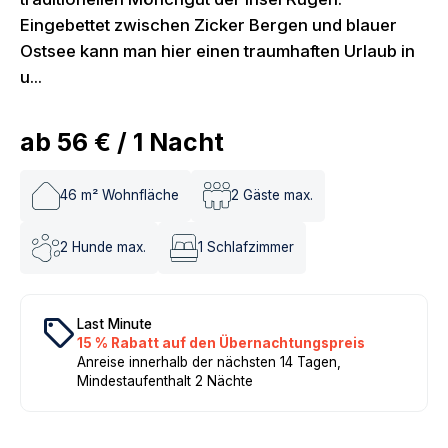
Eingebettet zwischen Zicker Bergen und blauer
Ostsee kann man hier einen traumhaften Urlaub in
u...
ab
56 €
/
1
Nacht
46
m² Wohnfläche
2
Gäste max.
2
Hunde max.
1
Schlafzimmer
local_offer
Last Minute
15 % Rabatt auf den Übernachtungspreis
Anreise innerhalb der nächsten 14 Tagen,
Mindestaufenthalt 2 Nächte