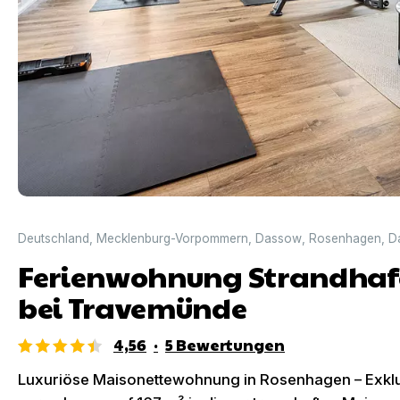
Deutschland
,
Mecklenburg-Vorpommern
,
Dassow
,
Rosenhagen
,
D
Ferienwohnung Strandhaf
bei Travemünde
4,56
·
5
Bewertungen
Luxuriöse Maisonettewohnung in Rosenhagen – Exklu