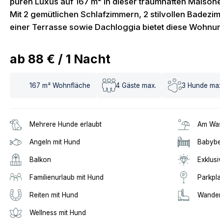
puren Luxus auf 167 m² in dieser traumhaften Maiso
Mit 2 gemütlichen Schlafzimmern, 2 stilvollen Badez
einer Terrasse sowie Dachloggia bietet diese Wohnu
ab
88 €
/
1
Nacht
167
m² Wohnfläche
4
Gäste max.
3
Hunde ma
Mehrere Hunde erlaubt
Am Was
Angeln mit Hund
Babybe
Balkon
Exklusi
Familienurlaub mit Hund
Parkpl
Reiten mit Hund
Wander
Wellness mit Hund