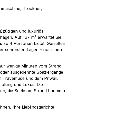
hmaschine, Trockner,
oßzügigen und luxuriös
hagen. Auf 167 m² erwartet Sie
is zu 4 Personen bietet. Genießen
er schönsten Lagen – nur einen
 nur wenige Minuten vom Strand
er oder ausgedehnte Spaziergänge
n Travemüde und dem Priwall.
rholung und Luxus. Die
den, die Seele am Strand baumeln
nen, Ihre Lieblingsgerichte