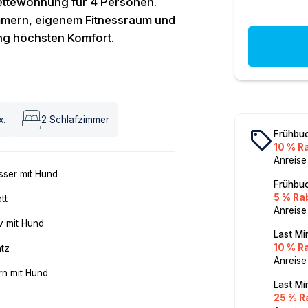
nettewohnung für 4 Personen.
immern, eigenem Fitnessraum und
ng höchsten Komfort.
x.
2
Schlafzimmer
local_offer
Frühbuc
10 % R
Anreise
ser mit Hund
Frühbuc
5 % Ra
tt
Anreise
v mit Hund
Last Mi
10 % R
atz
Anreise
n mit Hund
Last Mi
25 % R