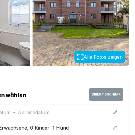
Alle Fotos zeigen
en wählen
DIREKT BUCHBAR
datum
–
Abreisedatum
edit
Erwachsene
,
0
Kinder
,
1
Hund
edit