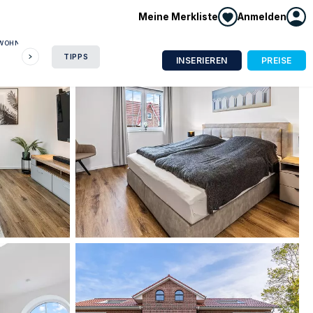
Meine Merkliste
Anmelden
NWOHNUNG
HAUSBOOT
HOTEL
CAMPING
WOHNMOBIL
TIPPS
INSERIEREN
PREISE