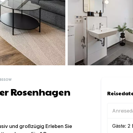
assow
er Rosenhagen
Reisedat
Anreise
Gäste:
2
siv und großzügig Erleben Sie