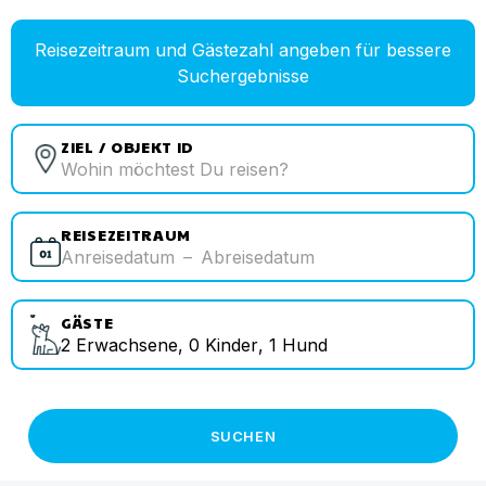
Reisezeitraum und Gästezahl angeben für bessere
Suchergebnisse
ZIEL / OBJEKT ID
REISEZEITRAUM
Anreisedatum
–
Abreisedatum
GÄSTE
2
Erwachsene
,
0
Kinder
,
1
Hund
SUCHEN