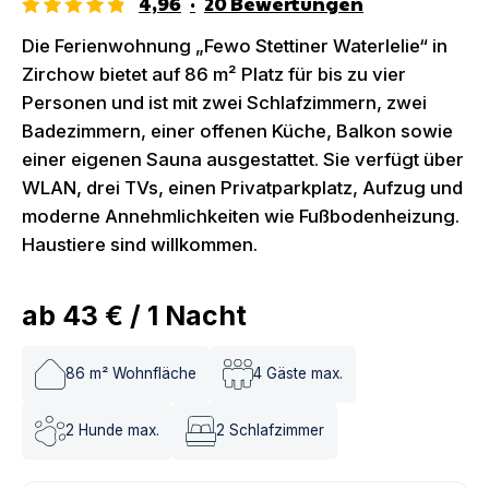
4,96
·
20
Bewertungen
Die Ferienwohnung „Fewo Stettiner Waterlelie“ in
Zirchow bietet auf 86 m² Platz für bis zu vier
Personen und ist mit zwei Schlafzimmern, zwei
Badezimmern, einer offenen Küche, Balkon sowie
einer eigenen Sauna ausgestattet. Sie verfügt über
WLAN, drei TVs, einen Privatparkplatz, Aufzug und
moderne Annehmlichkeiten wie Fußbodenheizung.
Haustiere sind willkommen.
ab
43 €
/
1
Nacht
86
m² Wohnfläche
4
Gäste max.
2
Hunde max.
2
Schlafzimmer