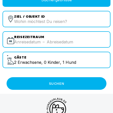
ZIEL / OBJEKT ID
REISEZEITRAUM
Anreisedatum
–
Abreisedatum
GÄSTE
2
Erwachsene
,
0
Kinder
,
1
Hund
SUCHEN