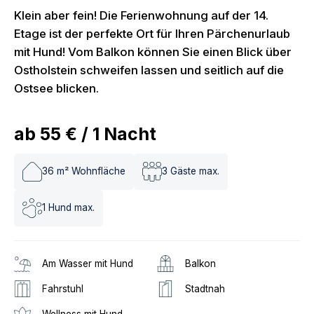
Klein aber fein! Die Ferienwohnung auf der 14.
Etage ist der perfekte Ort für Ihren Pärchenurlaub
mit Hund! Vom Balkon können Sie einen Blick über
Ostholstein schweifen lassen und seitlich auf die
Ostsee blicken.
ab
55 €
/
1
Nacht
36
m² Wohnfläche
3
Gäste max.
1
Hund max.
Am Wasser mit Hund
Balkon
Fahrstuhl
Stadtnah
Wellness mit Hund