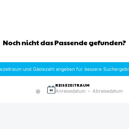
Noch nicht das Passende gefunden?
sezeitraum und Gästezahl angeben für bessere Suchergebn
REISEZEITRAUM
Anreisedatum
–
Abreisedatum
cancel