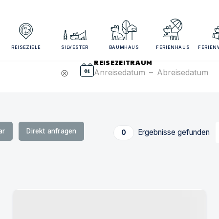
sezeitraum und Gästezahl angeben für bessere Suchergebn
REISEZIELE
SILVESTER
BAUMHAUS
FERIENHAUS
FERIE
REISEZEITRAUM
Anreisedatum
–
Abreisedatum
cancel
ar
Direkt anfragen
Ergebnisse gefunden
0
Urlaub mit Hund