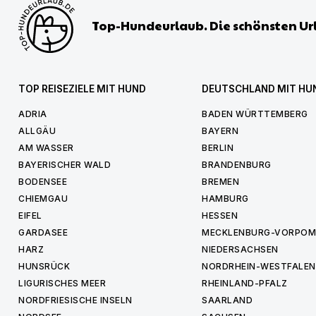
Top-Hundeurlaub. Die schönsten Ur
TOP REISEZIELE MIT HUND
DEUTSCHLAND MIT HU
ADRIA
BADEN WÜRTTEMBERG
ALLGÄU
BAYERN
AM WASSER
BERLIN
BAYERISCHER WALD
BRANDENBURG
BODENSEE
BREMEN
CHIEMGAU
HAMBURG
EIFEL
HESSEN
GARDASEE
MECKLENBURG-VORPO
HARZ
NIEDERSACHSEN
HUNSRÜCK
NORDRHEIN-WESTFALEN
LIGURISCHES MEER
RHEINLAND-PFALZ
NORDFRIESISCHE INSELN
SAARLAND