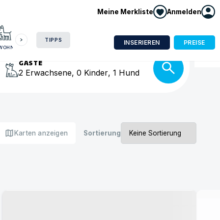
Meine Merkliste
Anmelden
HAUSBOOT
HOTEL
CAMPING
WOHNMOBIL
isse
TIPPS
INSERIEREN
PREISE
NWOHNUNG
GÄSTE
2
Erwachsene
,
0
Kinder
,
1
Hund
map
Karten anzeigen
Sortierung
Urlaub mit Hund