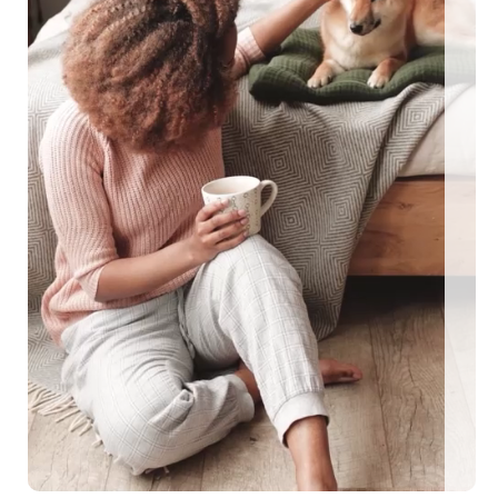
ngezäunte Ferienhäuser: Für den perfekten Urlaub mit Hu
EEN MIT HUND
0 eingezäunte Ferienhäuser: Für den perfekten U
me Urlaubstage mit Hund plant, findet auf top-hundeurlaub.de eine g