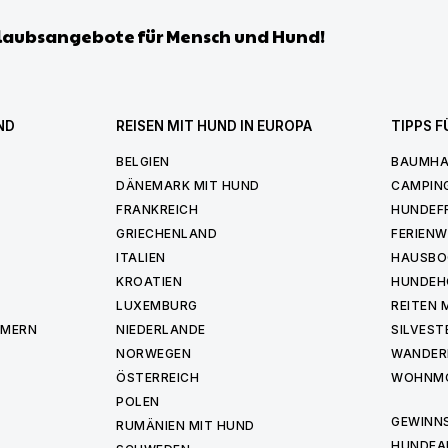
laubsangebote für Mensch und Hund!
ND
REISEN MIT HUND IN EUROPA
TIPPS F
BELGIEN
BAUMHA
DÄNEMARK MIT HUND
CAMPIN
FRANKREICH
HUNDEF
GRIECHENLAND
FERIEN
ITALIEN
HAUSBO
KROATIEN
HUNDEH
LUXEMBURG
REITEN 
MMERN
NIEDERLANDE
SILVEST
NORWEGEN
WANDER
ÖSTERREICH
WOHNMO
POLEN
GEWINNS
RUMÄNIEN MIT HUND
HUNDEA