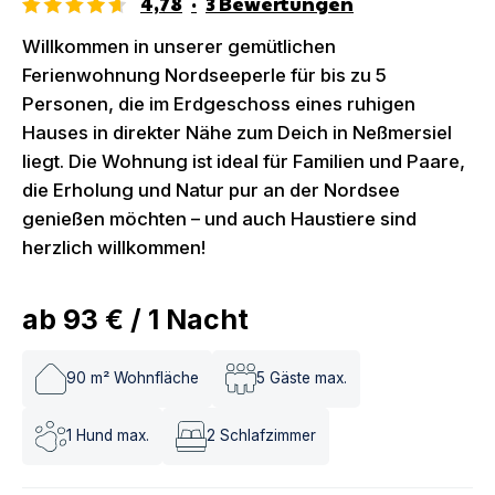
4,78
·
3
Bewertungen
Willkommen in unserer gemütlichen
Ferienwohnung Nordseeperle für bis zu 5
Personen, die im Erdgeschoss eines ruhigen
Hauses in direkter Nähe zum Deich in Neßmersiel
liegt. Die Wohnung ist ideal für Familien und Paare,
die Erholung und Natur pur an der Nordsee
genießen möchten – und auch Haustiere sind
herzlich willkommen!
ab
93 €
/
1
Nacht
90
m² Wohnfläche
5
Gäste max.
1
Hund max.
2
Schlafzimmer