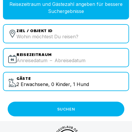
Reisezeitraum und Gästezahl angeben für bessere
Suchergebnisse
ZIEL / OBJEKT ID
REISEZEITRAUM
Anreisedatum
–
Abreisedatum
GÄSTE
2
Erwachsene
,
0
Kinder
,
1
Hund
SUCHEN