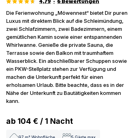
4,79
·
6
Bewertungen
Die Ferienwohnung „Möwennest“ bietet Dir puren
Luxus mit direktem Blick auf die Schleimündung,
zwei Schlafzimmern, zwei Badezimmern, einem
gemütlichen Kamin sowie einer entspannenden
Whirlwanne. Genieße die private Sauna, die
Terrasse sowie den Balkon mit traumhaftem
Wasserblick. Ein abschließbarer Schuppen sowie
ein PKW-Stellplatz stehen zur Verfügung und
machen die Unterkunft perfekt für einen
erholsamen Urlaub. Bitte beachte, dass es in der
Nähe der Unterkunft zu Bautätigkeiten kommen
kann.
ab
104 €
/
1
Nacht
97
m² Wohnfläche
5
Gäste max.