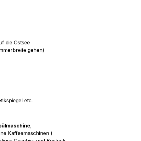
uf die Ostsee
immerbreite gehen)
kspiegel etc.
pülmaschine
,
ene Kaffeemaschinen (
tiges Geschirr und Besteck