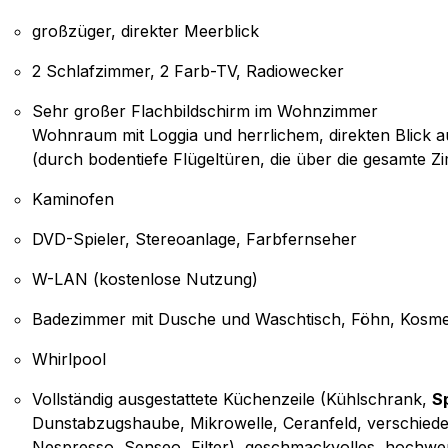
großzüger, direkter Meerblick
2 Schlafzimmer, 2 Farb-TV, Radiowecker
Sehr großer Flachbildschirm im Wohnzimmer
Wohnraum mit Loggia und herrlichem, direkten Blick a
(durch bodentiefe Flügeltüren, die über die gesamte Z
Kaminofen
DVD-Spieler, Stereoanlage, Farbfernseher
W-LAN (kostenlose Nutzung)
Badezimmer mit Dusche und Waschtisch, Föhn, Kosmeti
Whirlpool
Vollständig ausgestattete Küchenzeile (Kühlschrank,
S
Dunstabzugshaube, Mikrowelle, Ceranfeld, verschied
Nespresso, Senseo, Filter), geschmackvolles, hochwer