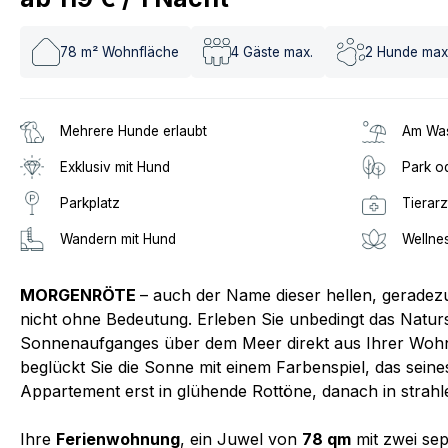
78
m² Wohnfläche
4
Gäste max.
2
Hunde max
Mehrere Hunde erlaubt
Am Was
Exklusiv mit Hund
Park o
Parkplatz
Tierarz
Wandern mit Hund
Wellne
MORGENRÖTE
– auch der Name dieser hellen, geradezu
nicht ohne Bedeutung. Erleben Sie unbedingt das Natur
Sonnenaufganges über dem Meer direkt aus Ihrer Wohn
beglückt Sie die Sonne mit einem Farbenspiel, das seine
Appartement erst in glühende Rottöne, danach in strahl
Ihre
Ferienwohnung
, ein Juwel von
78 qm
mit zwei se