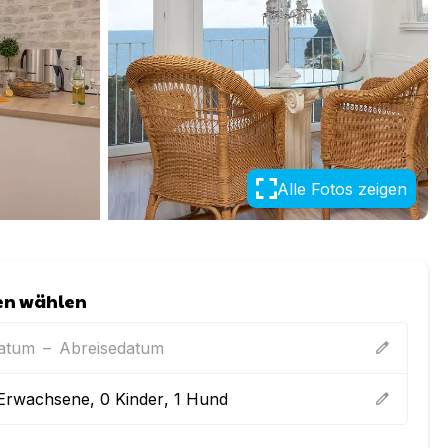
Alle Fotos zeigen
en wählen
datum
–
Abreisedatum
edit
Erwachsene
,
0
Kinder
,
1
Hund
edit