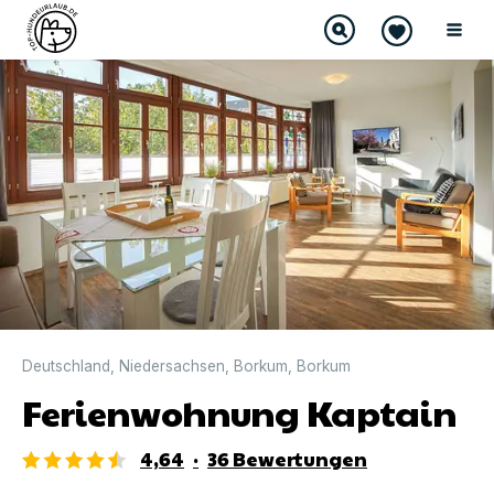
DIREKT BUCHBAR
Deutschland
,
Niedersachsen
,
Borkum
,
Borkum
Ferienwohnung Kaptain
4,64
·
36
Bewertungen