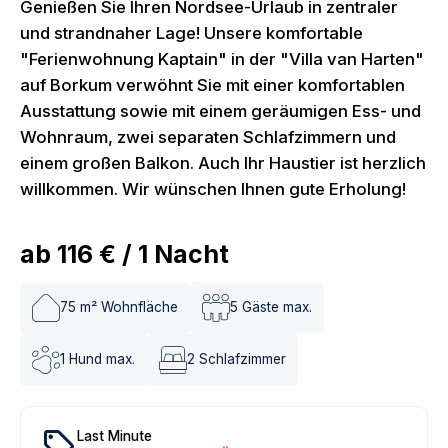
Genießen Sie Ihren Nordsee-Urlaub in zentraler
und strandnaher Lage! Unsere komfortable
"Ferienwohnung Kaptain" in der "Villa van Harten"
auf Borkum verwöhnt Sie mit einer komfortablen
Ausstattung sowie mit einem geräumigen Ess- und
Wohnraum, zwei separaten Schlafzimmern und
einem großen Balkon. Auch Ihr Haustier ist herzlich
willkommen. Wir wünschen Ihnen gute Erholung!
ab
116 €
/
1
Nacht
75
m² Wohnfläche
5
Gäste max.
1
Hund max.
2
Schlafzimmer
local_offer
Last Minute